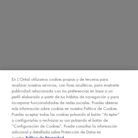
detallada sobre Protección de Datos en nuestra
Política de
Privacidad
Haciendo click en “Suscribirme” declaro que he leído y
entiendo la Política de Privacidad de L’Oréal. [
Política de Privacidad
].
EMAIL
SMS
Declaro que tengo 16 años o más y deseo beneficiarme de la recepción
de comunicaciones comerciales personalizadas basadas en el perfilado
de mis gustos e intereses por parte de L’Oréal España S.A.U.: (i) por
comunicación directa en relación con los productos y servicios de
[MARCA] y (ii) mediante anuncios de las marcas de L’Oréal España
En L’Oréal utilizamos cookies propias y de terceros para
S.A.U. (
https://www.loreal.com/en/our-global-brands-portfolio/
) en sitios
analizar nuestros servicios, con fines analíticos, para mostrarte
*
web y redes sociales de socios.
publicidad relacionada con tus preferencias en base a un
perfil elaborado a partir de tus hábitos de navegación y para
incorporar funcionalidades de redes sociales. Puedes obtener
REGÍSTRATE
más información sobre cookies en nuestra Política de Cookies.
Puedes aceptar todas las cookies pulsando el botón “Aceptar”
o configurarlas o rechazar su uso pulsando el botón de
“Configuración de Cookies”. Puede consultar la información
adicional y detallada sobre Protección de Datos en
nuestra
Política de Privacidad