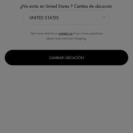
¿No estás en United States ? Cambia de ubicación.
Get more details or
contact us
if you have questions
about international shipping.
CAMBIAR UBICACIÓN
Un formato disponible
15ml
Selected
, 1 of 1