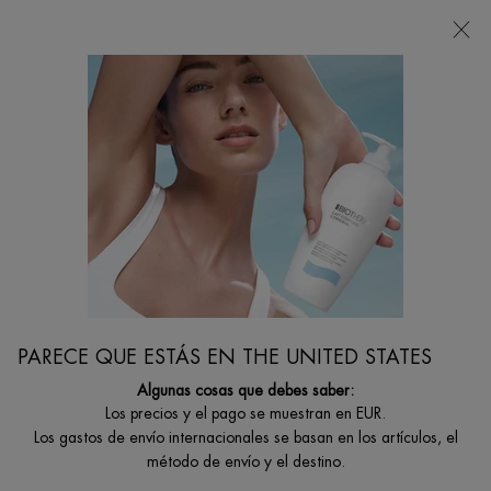
Estoy buscando...
Busca
en
Contenido principal
...
CUIDADO ROSTRO
Cuidado Para Ojos Y Labios
BLUE PRO-RETINOL OJOS
Crema anti-arrugas para el contorno del ojo
PARECE QUE ESTÁS EN THE UNITED STATES
Algunas cosas que debes saber:
Los precios y el pago se muestran en EUR.
Los gastos de envío internacionales se basan en los artículos, el
método de envío y el destino.