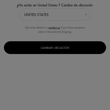
¿No estás en United States ? Cambia de ubicación.
Get more details or
contact us
if you have questions
about international shipping.
CAMBIAR UBICACIÓN
Seleccionar
30ml
50ml
75ml
Selected
, 1 of 3
Selected
, 2 of 3
Selected
, 3 of 3