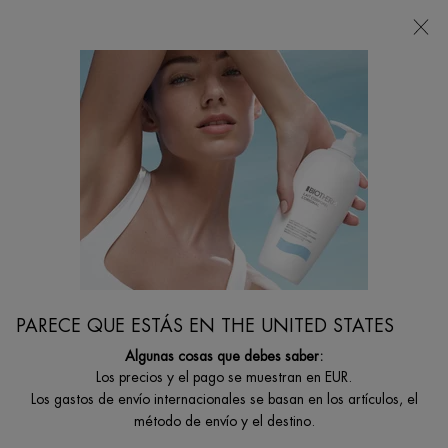
Estoy buscando...
Busca
en
Contenido principal
...
CUIDADO ROSTRO
Hidratantes Faciales
BLUE PRO-RETINOL MULTI-CORRECT CREAM
Crema multicorrectora antiarrugas para mejorar la calidad de la
piel
PARECE QUE ESTÁS EN THE UNITED STATES
Algunas cosas que debes saber:
Los precios y el pago se muestran en EUR.
Los gastos de envío internacionales se basan en los artículos, el
método de envío y el destino.