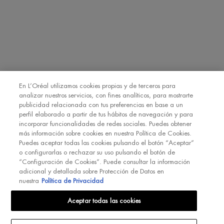
Declaro que tengo 16 años o más y deseo beneficiarme de la recepción
de comunicaciones comerciales personalizadas basadas en el perfilado
de mis gustos e intereses por parte de L’Oréal España S.A.U.: (i) por
comunicación directa en relación con los productos y servicios de
[MARCA] y (ii) mediante anuncios de las marcas de L’Oréal España
S.A.U. (
https://www.loreal.com/en/our-global-brands-portfolio/
) en sitios
*
web y redes sociales de socios.
En L’Oréal utilizamos cookies propias y de terceros para
analizar nuestros servicios, con fines analíticos, para mostrarte
publicidad relacionada con tus preferencias en base a un
REGÍSTRATE
perfil elaborado a partir de tus hábitos de navegación y para
incorporar funcionalidades de redes sociales. Puedes obtener
más información sobre cookies en nuestra Política de Cookies.
Puedes aceptar todas las cookies pulsando el botón “Aceptar”
o configurarlas o rechazar su uso pulsando el botón de
“Configuración de Cookies”. Puede consultar la información
adicional y detallada sobre Protección de Datos en
INT
nuestra
Política de Privacidad
Aceptar todas las cookies
© Biotherm 2023