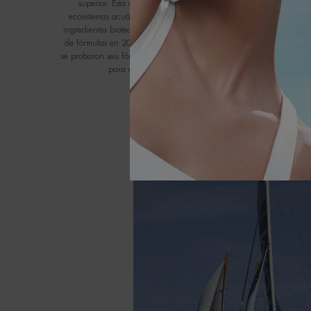
superior. Esta carta tiene como objetivo minimizar la huella eco
ecosistemas acuáticos mediante estrictos requisitos de ecotoxicidad
ingredientes biotecnológicos de origen sostenible. Tras la evaluac
de fórmulas en 2022, que evaluó el impacto de nuestro portafolio 
se probaron seis fórmulas en tres organismos acuáticos, como fitopl
para evaluar su impacto en la vida acuática. Se esper