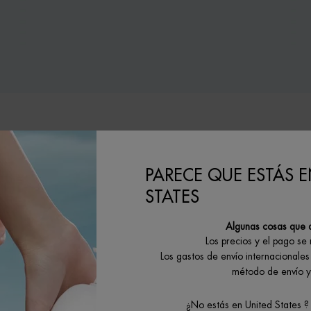
ETUOSAS ]
 LA BIODIVERSIDAD ACUÁTICA
PARECE QUE ESTÁS E
nología, el núcleo de nuestro cuidado
STATES
colaboración con biólogos, obtenemos
nibles. Creemos que la biotecnología
ntes activos que garantizan beneficios
Algunas cosas que 
 y la sostenibilidad ambiental.
Los precios y el pago se
Los gastos de envío internacionales 
bilmente lo que la naturaleza ya nos
método de envío y 
rmula de cada nuevo producto sigue los
da en 2019 y actualizada año tras año,
ientales y garantizar un rendimiento
¿No estás en United States ?