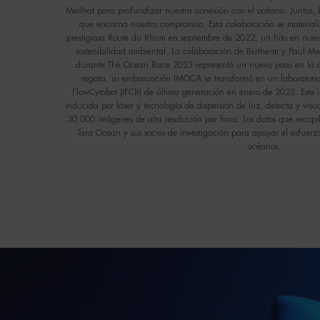
Meilhat para profundizar nuestra conexión con el océano. Juntos,
que encarna nuestro compromiso. Esta colaboración se materiali
prestigiosa Route du Rhum en septiembre de 2022, un hito en nuestr
sostenibilidad ambiental. La colaboración de Biotherm y Paul M
durante The Ocean Race 2023 representó un nuevo paso en la co
regata, su embarcación IMOCA se transformó en un laboratori
FlowCytobot (IFCB) de última generación en enero de 2023. Este in
inducida por láser y tecnología de dispersión de luz, detecta y visu
30.000 imágenes de alta resolución por hora. Los datos que recop
Tara Ocean y sus socios de investigación para apoyar el esfuerz
océanos.