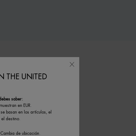
N THE UNITED
debes saber:
 muestran en EUR.
se basan en los artículos, el
el destino.
 Cambia de ubicación.