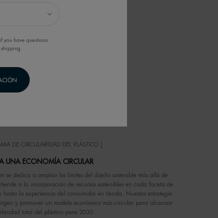
if you have questions
 shipping.
CACIÓN
MA DE CIRCULARIDAD DEL PLÁSTICO ]
A UNA ECONOMÍA CIRCULAR
 se dedica a ampliar los límites del diseño sostenible más allá de
extiende a la incorporación de recursos sostenibles en cada faceta de
e hasta la experiencia del consumidor en tienda. Nuestra estrategia
 virgen y promover un modelo económico más circular para alcanzar
ularidad total del plástico para 2030.