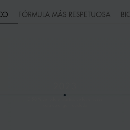
ICO
FÓRMULA MÁS RESPETUOSA
BI
2023
El 50 % de todo el plástico de los envases
será de origen reciclado