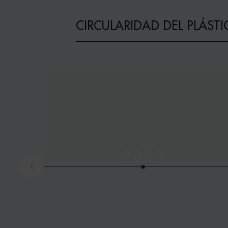
CIRCULARIDAD DEL PLÁST
papel
y sin
2023
Presentación de los envases de bioplástico