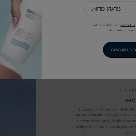
lógica de nuestros productos en los
, biodegradabilidad y la inclusión de
ión ambiental de nuestra gama completa
en la biodiversidad acuática, en 2023
ancton o zooplancton, en aguas blandas
Get more details or
contact us
about international
an los resultados en 2024.
CAMBIAR UBI
[ PROGRA
HACI
El programa Water Lover de Biotherm
nuestras fórmulas. Esta iniciativa se 
nuestras operaciones, desde el envas
incluye minimizar el uso de plástico
la circ