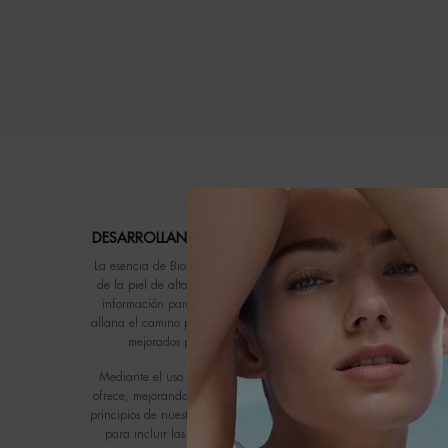
[ PROGRAMA DE FÓRMULAS MÁS RESP
DESARROLLANDO FÓRMULAS RESPETUOSAS PARA TI Y
La esencia de Biotherm está profundamente arraigada en la biotec
de la piel de alto rendimiento. Trabajando con la naturaleza, en 
información para crear soluciones de belleza innovadoras y soste
allana el camino para el avance de la belleza, ofreciendo ingredie
mejorados para la piel, a la vez que garantizan la seguridad
Mediante el uso de la biotecnología, Biotherm imita y optimiza há
ofrece, mejorando sin sacrificar la eficacia ni la seguridad. La fó
principios de nuestra Carta de Formulación Water Lover, estableci
para incluir las últimas prácticas de vanguardia, principios amb