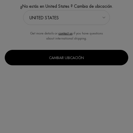
¿No estás en United States ? Cambia de ubicación.
Get more details or
contact us
if you have questions
about international shipping.
¿Cómo funciona la crema solar y
CAMBIAR UBICACIÓN
cómo elegirla?
La
protección solar
es fundamental para mantener la piel saludable y
prevenir el daño causado por la radiación ultravioleta (UV). Entender
cómo funciona la crema solar
te permitirá elegir la mejor opción para
proteger tu piel de los efectos nocivos del sol. Por ello, el uso diario de
protector solar es clave en cualquier rutina de cuidado de la piel, con el
fin de prevenir el envejecimiento prematuro
¿Para qué sirve la crema solar?
El
protector solar
es una barrera contra la radiación UV, que incluye los
rayos UVA y UVB. Los UVB provocan quemaduras solares, mientras que