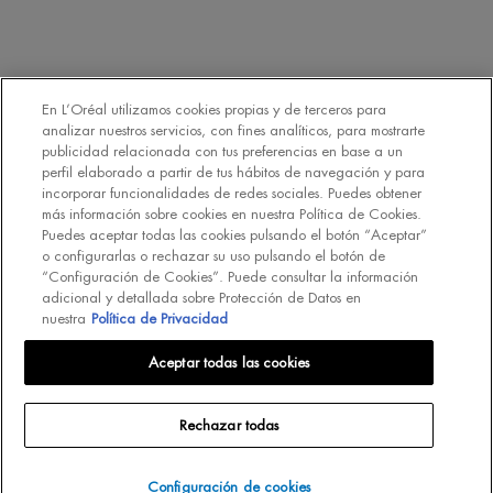
Declaro que tengo 16 años o más y deseo beneficiarme de la recepción
de comunicaciones comerciales personalizadas basadas en el perfilado
de mis gustos e intereses por parte de L’Oréal España S.A.U.: (i) por
comunicación directa en relación con los productos y servicios de
[MARCA] y (ii) mediante anuncios de las marcas de L’Oréal España
En L’Oréal utilizamos cookies propias y de terceros para
S.A.U. (
https://www.loreal.com/en/our-global-brands-portfolio/
) en sitios
analizar nuestros servicios, con fines analíticos, para mostrarte
*
web y redes sociales de socios.
publicidad relacionada con tus preferencias en base a un
perfil elaborado a partir de tus hábitos de navegación y para
incorporar funcionalidades de redes sociales. Puedes obtener
REGÍSTRATE
más información sobre cookies en nuestra Política de Cookies.
Puedes aceptar todas las cookies pulsando el botón “Aceptar”
o configurarlas o rechazar su uso pulsando el botón de
“Configuración de Cookies”. Puede consultar la información
adicional y detallada sobre Protección de Datos en
nuestra
Política de Privacidad
Aceptar todas las cookies
INT
Rechazar todas
© Biotherm 2023
Mapa del Sitio
Política de Privacidad
Política de Cookies
Configuración de cookies