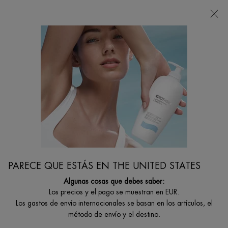
Estoy buscando...
Busca
en
Contenido principal
jos De Cuidado De La Piel
¿Cómo Funciona La Crema Solar Y Cómo Elegirla?
PARECE QUE ESTÁS EN THE UNITED STATES
Algunas cosas que debes saber:
Los precios y el pago se muestran en EUR.
Los gastos de envío internacionales se basan en los artículos, el
método de envío y el destino.