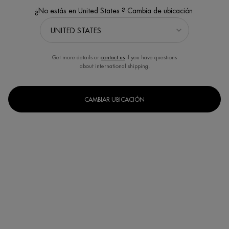
¿No estás en United States ? Cambia de ubicación.
Get more details or
contact us
if you have questions
about international shipping.
CAMBIAR UBICACIÓN
Un formato disponible
50ml
Selected
, 1 of 1