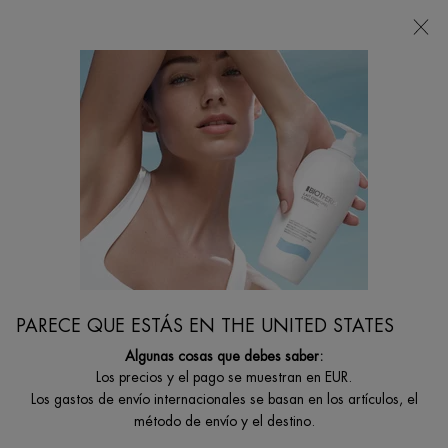
Estoy buscando...
Busca
en
Contenido principal
...
Por Categoría De Cuidado Corporal
Protección Solar De Cara
WATERLOVER FACE SUNSCREEN SPF 50+
Crema facial que protege la juventud y previene el
fotoenvejecimiento
PARECE QUE ESTÁS EN THE UNITED STATES
Algunas cosas que debes saber:
Los precios y el pago se muestran en EUR.
Los gastos de envío internacionales se basan en los artículos, el
método de envío y el destino.