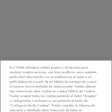
detallada sobre Protección de Datos en nuestra
Política de
Privacidad
Haciendo click en “Suscribirme” declaro que he leído y
entiendo la Política de Privacidad de L’Oréal. [
Política de Privacidad
].
EMAIL
SMS
Declaro que tengo 16 años o más y deseo beneficiarme de la recepción
de comunicaciones comerciales personalizadas basadas en el perfilado
de mis gustos e intereses por parte de L’Oréal España S.A.U.: (i) por
comunicación directa en relación con los productos y servicios de
[MARCA] y (ii) mediante anuncios de las marcas de L’Oréal España
En L’Oréal utilizamos cookies propias y de terceros para
S.A.U. (
https://www.loreal.com/en/our-global-brands-portfolio/
) en sitios
analizar nuestros servicios, con fines analíticos, para mostrarte
*
web y redes sociales de socios.
publicidad relacionada con tus preferencias en base a un
perfil elaborado a partir de tus hábitos de navegación y para
incorporar funcionalidades de redes sociales. Puedes obtener
REGÍSTRATE
más información sobre cookies en nuestra Política de Cookies.
Puedes aceptar todas las cookies pulsando el botón “Aceptar”
o configurarlas o rechazar su uso pulsando el botón de
“Configuración de Cookies”. Puede consultar la información
adicional y detallada sobre Protección de Datos en