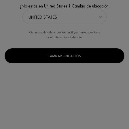
¿No estás en United States ? Cambia de ubicación.
Get more details or
contact us
if you have questions
about international shipping.
LIFE PLANKTON™ ESSENCE
Tratamiento activo fundamental para
todo tipo de pieles
CAMBIAR UBICACIÓN
Un formato disponible
125ML
COMPRAR AHORA
DESCUBRE
TAMBIÉN TE PUEDE INTERESAR