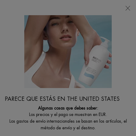
Estoy buscando...
Busca
en
Contenido principal
...
Por Colección
Aquapower
AQUAPOWER LOTION
Loción facial tonificante e hidratante para una piel más suave y
calmada.
PARECE QUE ESTÁS EN THE UNITED STATES
Algunas cosas que debes saber:
Los precios y el pago se muestran en EUR.
Los gastos de envío internacionales se basan en los artículos, el
método de envío y el destino.