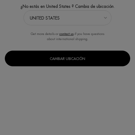
¿No estás en United States ? Cambia de ubicación.
Get more details or
contact us
if you have questions
about international shipping.
CAMBIAR UBICACIÓN
Un formato disponible
200ml
Selected
, 1 of 1