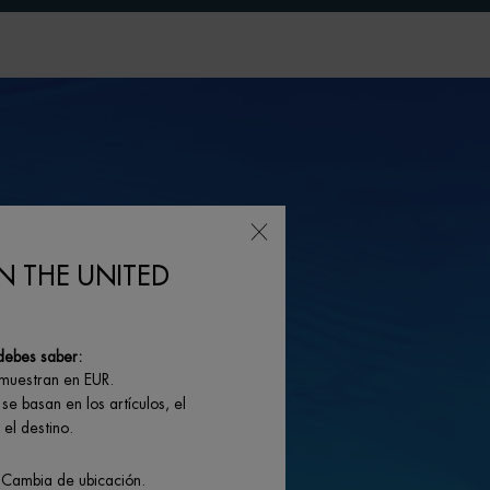
N THE UNITED
debes saber:
 muestran en EUR.
se basan en los artículos, el
el destino.
 Cambia de ubicación.