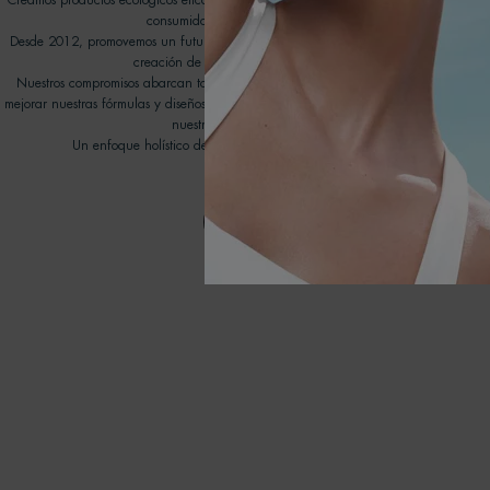
Creamos productos ecológicos eficaces que cuidan la piel y respetan el océano, inv
consumidores a unirse a nuestro viaje transformador.
Desde 2012, promovemos un futuro mejor para nuestros océanos gracias a las ON
creación de nuestro programa Water Lovers de Biotherm.
Nuestros compromisos abarcan todos los aspectos de nuestra cadena de valores con
mejorar nuestras fórmulas y diseños de envases, promover nuevas tecnologías de reci
nuestra huella medioambiental en el agua.
Un enfoque holístico de la belleza que conlleva una ola de cambios posi
DESCUBRE MÀS