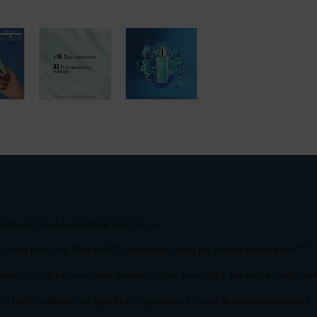
porta energía a la piel desde elprimer uso.
e agua termal Life Plankton™**, ahora amplificada por potentes bioceramidas***, hid
o con un futuro mejor para nuestros océanos desde 2012. Este envase integra mater
fe Plankton™ calmante, un ingrediente regenerador único en la industria cosmética, q