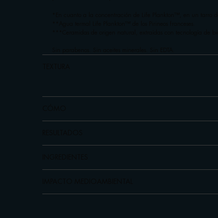
*En cuanto a la concentración de Life Plankton™, en un tarro d
**Agua termal Life Plankton™ de los Pirineos franceses.
***Ceramidas de origen natural, extraídas con tecnología de bi
Sin parabenos. Sin aceites minerales. Sin EDTA.
TEXTURA
CÓMO
RESULTADOS
INGREDIENTES
IMPACTO MEDIOAMBIENTAL