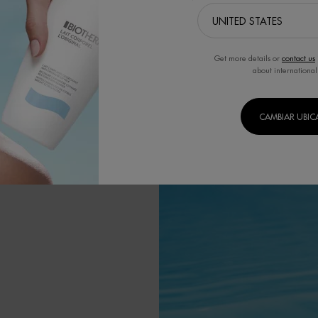
itando a nuestros
G dedicadas a la
 el objetivo de
Get more details or
contact us
claje y minimizar
about international
tivos.
CAMBIAR UBI