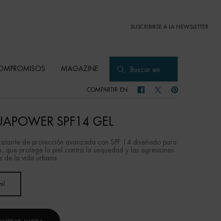
SUSCRIBIRSE A LA NEWSLETTER
OMPROMISOS
MAGAZINE
Buscar en
COMPARTIR EN
COMPARTIR EN FACEBOOK
COMPARTIR EN TWITTER
COMPARTIR EN PI
APOWER SPF14 GEL
ratante de protección avanzada con SPF 14 diseñado para
, que protege la piel contra la sequedad y las agresiones
s de la vida urbana.
ml
Selected
, 1 of 1