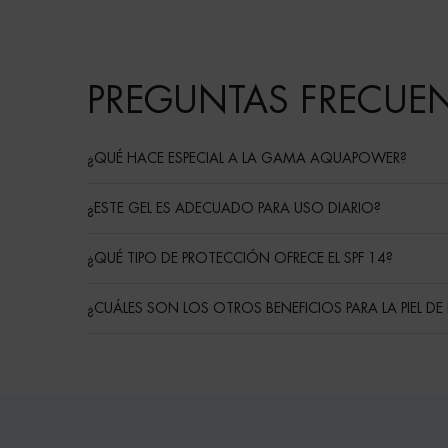
PDP Product Social Links Mobile
PDP Service Pushes
PDP Routine Section
FAQ
PREGUNTAS FRECUE
¿QUÉ HACE ESPECIAL A LA GAMA AQUAPOWER?
¿ESTE GEL ES ADECUADO PARA USO DIARIO?
¿QUÉ TIPO DE PROTECCIÓN OFRECE EL SPF 14?
¿CUÁLES SON LOS OTROS BENEFICIOS PARA LA PIEL DE 
Routine
PDP Reviews