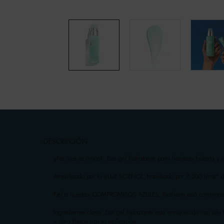
pdp-section-accordion
DESCRIPCIÓN
¿Por qué es único?: Este gel hidratante para hombres hidrata y a
Amplificado por la BLUE SCIENCE: Impulsado por 7 500 litros* d
Fiel a nuestros COMPROMISOS AZULES: Biotherm está comprometid
Ingredientes clave: Este gel hidratante está enriquecido con Li
y ultra fresca tras su aplicación.