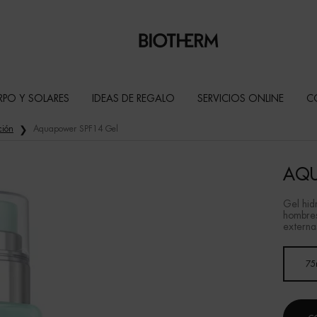
RPO Y SOLARES
IDEAS DE REGALO
SERVICIOS ONLINE
C
ción
Aquapower SPF14 Gel
AQU
Gel hid
hombres
externa
Un formato disponible
75