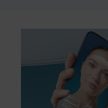
pdp-section-bioscan