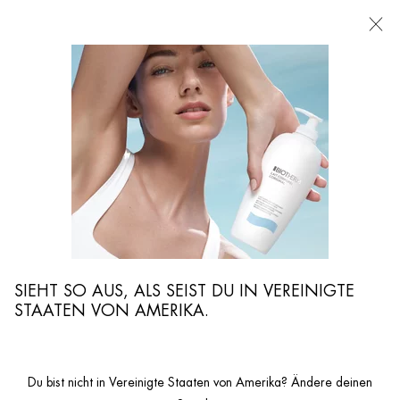
FILIALEN
Ich suche nach ...
Such
Hauptinhalt
Alle Make-up Entferner
...
GESICHTSPFLEGE
Make-Up Entferner Gesicht & Augen
Sortieren nach
VERFEINERN
FILTER-MENÜ
3 Produkte
SIEHT SO AUS, ALS SEIST DU IN VEREINIGTE
STAATEN VON AMERIKA.
Du bist nicht in Vereinigte Staaten von Amerika? Ändere deinen