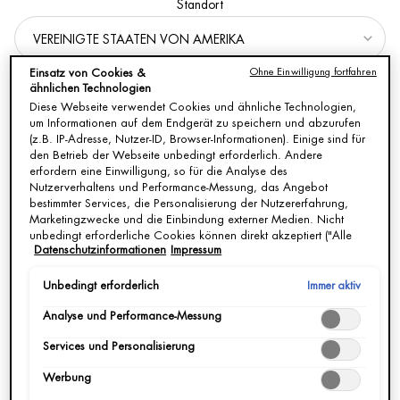
Standort
Ohne Einwilligung fortfahren
Einsatz von Cookies &
Get more details or
contact us
if you have questions
ähnlichen Technologien
about international shipping.
Diese Webseite verwendet Cookies und ähnliche Technologien,
BIOSOURCE PURIFYING &
BIOSOURCE SOFTENING &
um Informationen auf dem Endgerät zu speichern und abzurufen
MAKE-UP REMOVING MILK
MAKE-UP REMOVING MILK
(z.B. IP-Adresse, Nutzer-ID, Browser-Informationen). Einige sind für
(NORMAL SKIN)
(DRY SKIN)
Belebende Reinigungsmilch für
Sanfte Reinigungsmilch für trockene
den Betrieb der Webseite unbedingt erforderlich. Andere
STANDORT / REGION ÄNDERN
normale bis Mischhaut
Haut
erfordern eine Einwilligung, so für die Analyse des
Nutzerverhaltens und Performance-Messung, das Angebot
bestimmter Services, die Personalisierung der Nutzererfahrung,
Eine Größe verfügbar
Eine Größe verfügbar
Marketingzwecke und die Einbindung externer Medien. Nicht
400ML
400ML
unbedingt erforderliche Cookies können direkt akzeptiert ("Alle
Datenschutzinformationen
Impressum
akzeptieren") oder abgelehnt ("Ohne Einwilligung fortfahren")
werden. Individuelle Anpassungen der Einstellungen sind
ebenfalls möglich und speicherbar ("Auswahl speichern"). Die
Immer aktiv
Unbedingt erforderlich
JETZT KAUFEN
Auswahl kann jederzeit unter dem Link "Cookie-Einstellungen"
Analyse und Performance-Messung
angepasst werden. Für weitere Informationen s. unsere
Datenschutzinformationen.
ENTDECKEN
ENTDECKEN
Services und Personalisierung
Werbung