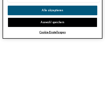
Alle akzeptieren
Auswahl speichern
Cookie-Einstellungen
BIOSOURCE TOTAL RENEW OIL
GESICHTS-REINIGUNGSÖL
Selbst-aufschäumendes Öl – entfernt
Make-up & klärt die Haut – Anti-
Schmutz-Schicht
Eine Größe verfügbar
200ML
JETZT KAUFEN