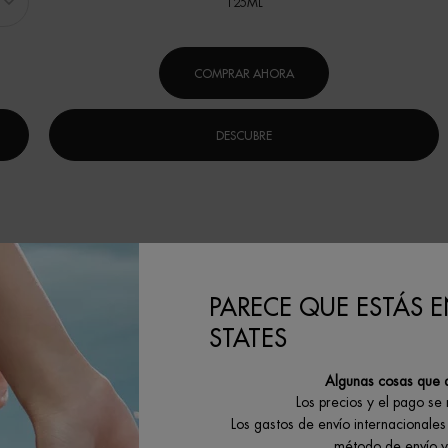
125ML
COMPRAR AHORA
DESCUBRE
PARECE QUE ESTÁS E
CUIDADO
S
CORPORAL Y
STATES
(
PROTECCIÓN
Algunas cosas que 
SOLAR
Los precios y el pago se
Lait Corporel
Los gastos de envío internacionales 
Protección solar
método de envío y 