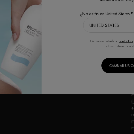
Fragancias
¿No estás en United States ?
Get more details or
contact us
I
about international
R
CAMBIAR UBI
F
s
c
B
m
(
e
r
m
m