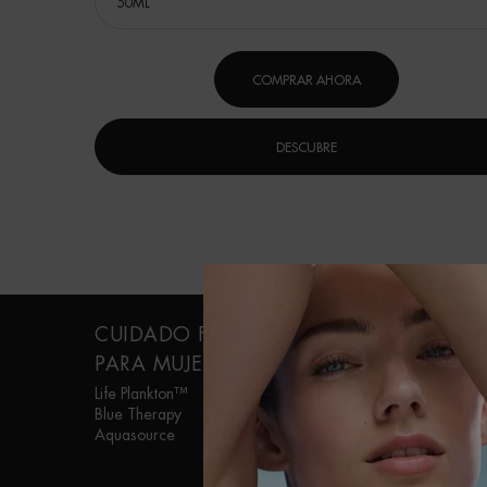
COMPRAR AHORA
DESCUBRE
Navegación a pie de página
CUIDADO FACIAL
CUIDADO
PARA MUJER
PERSONAL PARA
HOMBRE
Life Plankton™
Blue Therapy
Aquapower
Aquasource
Force Supreme
T-Pur