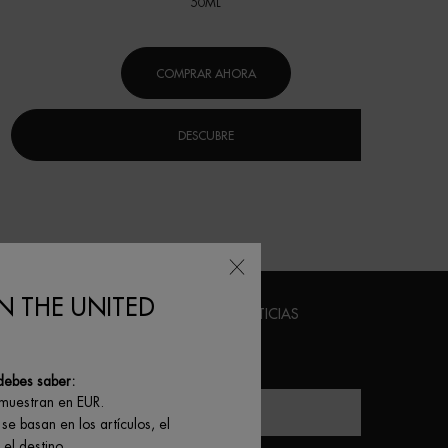
50ML
COMPRAR AHORA
DESCUBRE
N THE UNITED
USCRÍBETE A NUESTRO BOLETÍN DE NOTICIAS
*)
Campos obligatorios
debes saber:
 muestran en EUR.
Correo electrónico
*
se basan en los artículos, el
el destino.