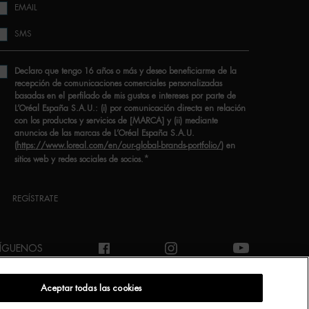
EMAIL
SMS
Declaro que tengo 16 años o más y deseo beneficiarme de la
recepción de comunicaciones comerciales personalizadas
basadas en el perfilado de mis gustos e intereses por parte de
L’Oréal España S.A.U.: (i) por comunicación directa en relación
con los productos y servicios de [MARCA] y (ii) mediante
anuncios de las marcas de L’Oréal España S.A.U.
(
https://www.loreal.com/en/our-global-brands-portfolio/
) en
*
sitios web y redes sociales de socios.
REGÍSTRATE
ÍGUENOS
Aceptar todas las cookies
INT