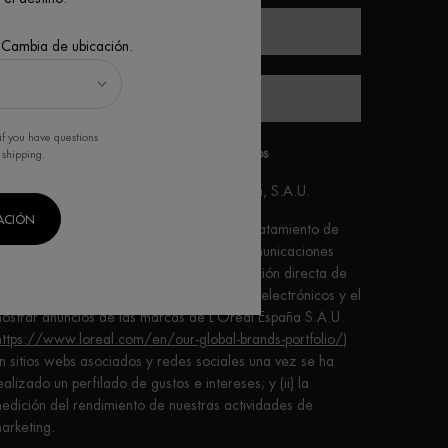
Nombre
 Cambia de ubicación.
Teléfono móvil
if you have questions
nformación básica sobre protección de datos
 shipping.
esponsable del tratamiento
: L’Oréal España, S.A.U.
CACIÓN
inalidades:
Las finalidades principales de tratamiento de
us datos personales son: (i) el envío de comunicaciones
omerciales y promocionales por comunicación directa de
IOTHERM
a través de medios ordinarios y electrónicos y el
ostrar anuncios de las marcas de L’Oréal España S.A.U.
https://www.loreal.com/en/our-global-brands-portfolio/
)
n sitios webs asociados y redes sociales una vez se ha
ealizado un perfilado de gustos e intereses; y (ii) la
edición del rendimiento de nuestras actividades de
arketing.