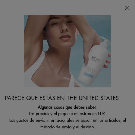
Estoy buscando...
Busca
en
Contenido principal
No se han encontrado resultados
TAMBIÉN TE PUEDE INTERESAR
PARECE QUE ESTÁS EN THE UNITED STATES
Algunas cosas que debes saber:
AQUASOURCE
LIFE
AQUASOURCE
AQUA PURE
Los precios y el pago se muestran en EUR.
GEL HYALU
PLANKTON™
AURA
SUPER
PLUMP
ESSENCE
CONCENTRATE
CONCENTRAT
Los gastos de envío internacionales se basan en los artículos, el
Piel más
Tratamiento
Serum
Life Plankton™
SERUM
hidratada y
activo
hidratante de
Water + Ácido
método de envío y el destino.
luminosa con
fundamental
regeneración
Salicílico
Seleccionar formato
Un formato disponible
Un formato disponible
Un formato disponible
nuestra fórmula
para todo tipo
intensa.