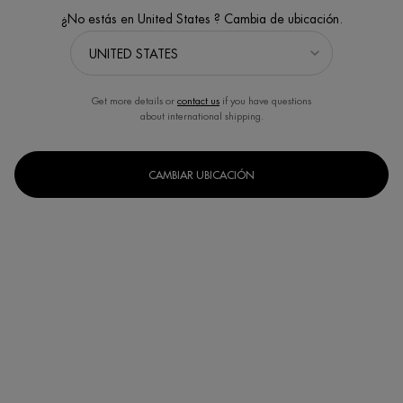
¿No estás en United States ? Cambia de ubicación.
Get more details or
contact us
if you have questions
about international shipping.
HAZ TU PIEL MÁS RESISTENTE CON
AQUAPOWER PNM
CAMBIAR UBICACIÓN
Vivir en la ciudad conlleva agresiones externas sobre la piel.
Contaminación, rayos UV, estrés... Cada día la piel tiene que hacer
frente a los factores de estrés medioambientales y protegerla se convierte
en una necesidad absoluta para mantenerla sana y
cuidada
. Aquí te
damos las claves para proteger tu piel y
fortalecerla
.
¿Te sientes completamente perdido en el mundo del cuidado de la piel?
¡No te preocupes! Llevar a cabo una rutina de cuidado de la piel bien
estructurada es realmente fácil, siempre y cuando utilices el producto
adecuado en el momento adecuado. Antes de nada, es imprescindible
entender por qué la piel masculina necesita cuidados específicos (sobre
todo cuando se vive en la ciudad), cómo darle el tratamiento que se
merece y cuáles son los productos esenciales que la
fortalecerán
y