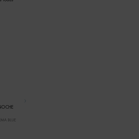
 NOCHE
CREMA BLUE PEPTIDES UPLIFT RICA
EMA BLUE
ENTRENA TU PIEL​ CON LA NUEVA CREMA BLUE
PEPTIDES UPLIFT RICA.​
Un formato disponible
50ML