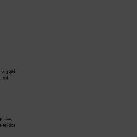
ero,
¿qué
, así
e
ptidos,
 tejidos