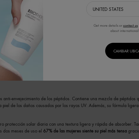
 pueden ayudar a reducir la inflamación y mejorar la regeneración celula
tapéptidos son eficaces en la estimulación del colágeno y la reducción 
Get more details or
contact us
s y son conocidos por su capacidad para relajar los músculos faciales, l
about international
ugas.
péptidos
CAMBIAR UBI
os péptidos qué son y para qué sirven,
¿cuáles son los mejores productos
o una línea de productos con péptidos diseñada para aprovechar al máx
para descubrir todas sus propiedades!
os anti-envejecimiento de los péptidos. Contiene una mezcla de péptidos 
a piel de los daños causados por los rayos UV. Además, su fórmula ligera
ro protección solar diaria con una textura ligera y rápida de absorber. T
Tras dos meses de uso el
67% de las mujeres siente su piel más tensa
gracia