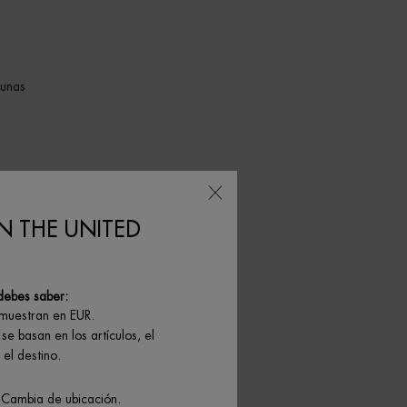
 unas
ño
N THE UNITED
ja y
debes saber:
on muy
 muestran en EUR.
l.
se basan en los artículos, el
el destino.
ión.
eno y
 Cambia de ubicación.