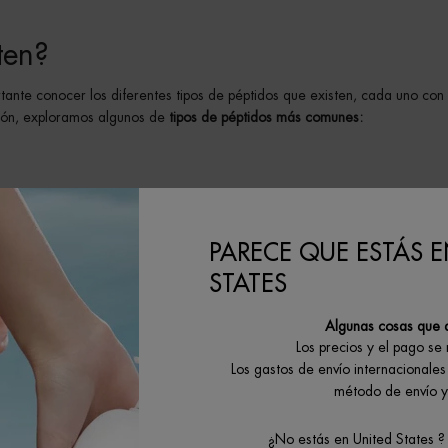
ten?
tante conocer los diferentes tipos de péptidos que existen, cada uno con
ación, exploramos algunos de
tipos de péptidos más comunes:
eralmente compuestas por entre
2 y 20 aminoácidos.
Debido a su peque
zmente. Estos péptidos son conocidos por su capacidad para
estimular la
elasticidad de la piel.
PARECE QUE ESTÁS E
STATES
que contienen
más de 20 aminoácidos.
Tienen una estructura más comple
Algunas cosas que 
a
reparación celular y la mejora de la barrera cutánea.
Los polipéptidos s
Los precios y el pago se
pacidad para estimular la producción de proteínas estructurales en la pie
Los gastos de envío internacionales 
método de envío y 
ptidos pueden actuar como antioxidantes y ayudar a reducir la inflamac
s son conocidos por su capacidad para estimular la producción de colág
¿No estás en United States ?