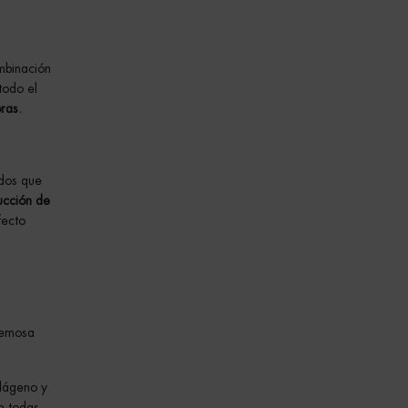
mbinación
todo el
ras.
dos que
ucción de
fecto
cremosa
olágeno y
e todas