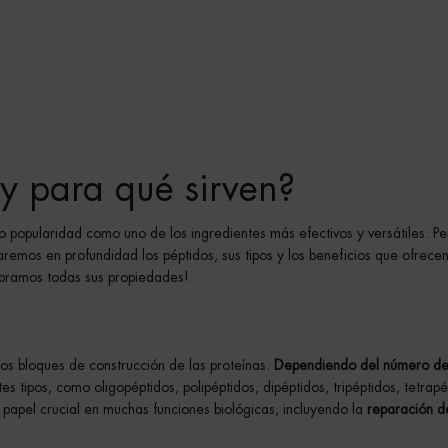
y para qué sirven?
o popularidad como uno de los ingredientes más efectivos y versátiles. P
aremos en profundidad los péptidos, sus tipos y los beneficios que ofrecen
ubramos todas sus propiedades!
s bloques de construcción de las proteínas.
Dependiendo del número d
s tipos, como oligopéptidos, polipéptidos, dipéptidos, tripéptidos, tetrapé
papel crucial en muchas funciones biológicas, incluyendo la
reparación de