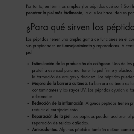
Por tanto, en términos simples ¿los péptidos qué son? Son
penetrar la piel más fácilmente,
lo que los hace ideales par
¿Para qué sirven los péptid
Los péptidos tienen una amplia gama de funciones en el cue
sus propiedades
anti-envejecimiento y reparadoras.
A conti
piel:
Estimulación de la producción de colágeno.
Uno de los p
proteína esencial para mantener la piel firme y elásti
la
formación de arrugas
y flacidez. Los péptidos puede
Mejora de la barrera cutánea.
La barrera cutánea es la
contaminantes y los rayos UV. Los péptidos ayudan a for
adicionales.
Reducción de la inflamación.
Algunos péptidos tienen pro
reducir el enrojecimiento.
Reparación de la piel.
Los péptidos pueden acelerar el p
reparación de tejidos dañados.
Antioxidantes.
Algunos péptidos también actúan como ant