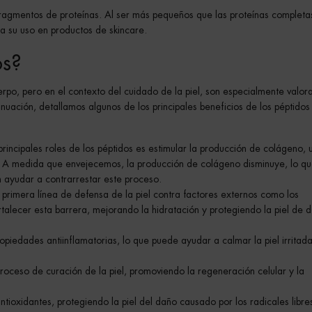
 fragmentos de proteínas. Al ser más pequeños que las proteínas complet
a su uso en productos de skincare.
os?
rpo, pero en el contexto del cuidado de la piel, son especialmente valor
nuación, detallamos algunos de los principales beneficios de los péptidos
rincipales roles de los péptidos es estimular la producción de colágeno, 
ca. A medida que envejecemos, la producción de colágeno disminuye, lo qu
n ayudar a contrarrestar este proceso.
 primera línea de defensa de la piel contra factores externos como los
talecer esta barrera, mejorando la hidratación y protegiendo la piel de 
piedades antiinflamatorias, lo que puede ayudar a calmar la piel irritada
roceso de curación de la piel, promoviendo la regeneración celular y la
ioxidantes, protegiendo la piel del daño causado por los radicales libres