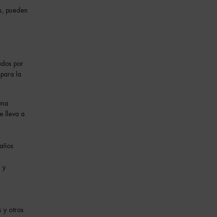
as, pueden
ados por
 para la
una
e lleva a
daños
 y
 y otros