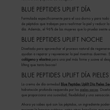
BLUE PEPTIDES UPLIFT DÍA
Formulada específicamente para el uso diurno y para todo 
de péptidos que trabajan para reafirmar la piel y reducir l
día. Además, el 96% de las mujeres que lo prueba siente 
BLUE PEPTIDES UPLIFT NOCHE
Diseñado para aprovechar el proceso natural de regenerac
ayudan a reparar y rejuvenecer la piel mientras duermes. S
colágeno y elastina
para una piel más firme y suave al desp
lifting que tanto buscas!
BLUE PEPTIDES UPLIFT DÍA PIELE
La crema de día antiedad
Blue Peptides Uplift Día Pieles S
hidratación profunda requerida por las
pieles secas
. Diseñ
que proporciona una suavidad, flexibilidad y una sensación
Ahora ya sabes qué son los péptidos, un ingrediente poder
mejoran la barrera cutánea, entre otros beneficios que pue