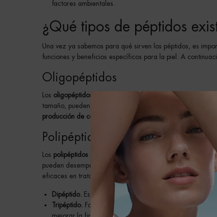
factores ambientales.
¿Qué tipos de péptidos exis
Una vez ya sabemos para qué sirven los péptidos, es impor
funciones y beneficios específicos para la piel. A continu
Oligopéptidos
Los
oligopéptidos
son cadenas cortas de aminoácidos, gen
tamaño, pueden penetrar fácilmente la piel y actuar efica
producción de colágeno y elastina,
mejorando la firmeza y 
Polipéptidos
Los
polipéptidos
son cadenas más largas de aminoácidos, 
pueden desempeñar múltiples roles en la piel, incluyendo l
eficaces en tratamientos anti-envejecimiento debido a su ca
Dipéptido.
Está compuesto por dos aminoácidos. Los dipé
Tripéptido.
Formado por tres aminoácidos, estos péptido
mejorar la firmeza de la piel.