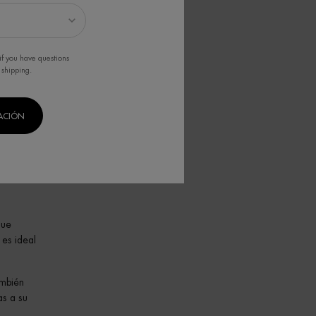
r.
de
if you have questions
o que
 shipping.
CACIÓN
 que
imo los
que
 es ideal
ambién
s a su