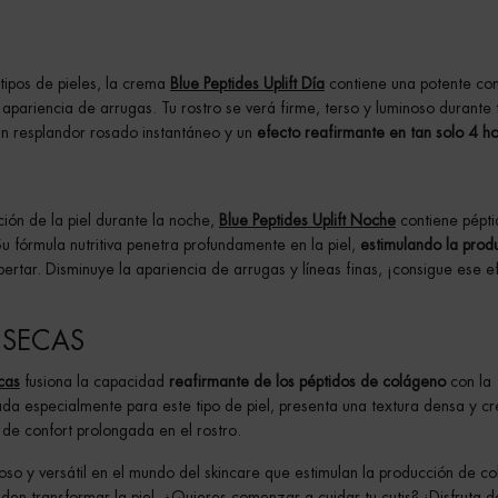
tipos de pieles, la crema
Blue Peptides Uplift Día
contiene una potente co
a apariencia de arrugas. Tu rostro se verá firme, terso y luminoso durante 
un resplandor rosado instantáneo y un
efecto reafirmante en tan solo 4 ho
ión de la piel durante la noche,
Blue Peptides Uplift Noche
contiene pépti
u fórmula nutritiva penetra profundamente en la piel,
estimulando la prod
ertar. Disminuye la apariencia de arrugas y líneas finas, ¡consigue ese e
S SECAS
ecas
fusiona la capacidad
reafirmante de los péptidos de colágeno
con la
ada especialmente para este tipo de piel, presenta una textura densa y 
 de confort prolongada en el rostro.
oso y versátil en el mundo del skincare que estimulan la producción de c
den transformar la piel. ¿Quieres comenzar a cuidar tu cutis? ¡Disfruta d