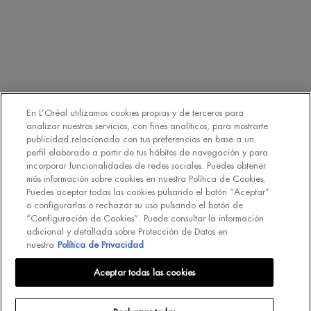
CUIDADO FACIAL PARA MUJER
Life Plankton™
Blue Therapy
Aquasource
CUIDADO PERSONAL PARA HOMBRE
Aquapower
En L’Oréal utilizamos cookies propias y de terceros para
Force Supreme
analizar nuestros servicios, con fines analíticos, para mostrarte
T-Pur
publicidad relacionada con tus preferencias en base a un
perfil elaborado a partir de tus hábitos de navegación y para
incorporar funcionalidades de redes sociales. Puedes obtener
más información sobre cookies en nuestra Política de Cookies.
CUIDADO CORPORAL Y PROTECCIÓN SOLAR
Puedes aceptar todas las cookies pulsando el botón “Aceptar”
Lait Corporel
o configurarlas o rechazar su uso pulsando el botón de
Protección solar
“Configuración de Cookies”. Puede consultar la información
Fragancias
adicional y detallada sobre Protección de Datos en
nuestra
Política de Privacidad
SUSCRÍBETE A NUESTRO BOLETÍN DE NOTICIAS
Aceptar todas las cookies
(*)
Campos obligatorios