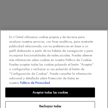
Declaro que tengo 16 años o más y deseo beneficiarme de la recepción
de comunicaciones comerciales personalizadas basadas en el perfilado
de mis gustos e intereses por parte de L’Oréal España S.A.U.: (i) por
comunicación directa en relación con los productos y servicios de
[MARCA] y (ii) mediante anuncios de las marcas de L’Oréal España
S.A.U. (
https://www.loreal.com/en/our-global-brands-portfolio/
) en sitios
*
web y redes sociales de socios.
En L’Oréal utilizamos cookies propias y de terceros para
analizar nuestros servicios, con fines analíticos, para mostrarte
publicidad relacionada con tus preferencias en base a un
REGÍSTRATE
perfil elaborado a partir de tus hábitos de navegación y para
incorporar funcionalidades de redes sociales. Puedes obtener
más información sobre cookies en nuestra Política de Cookies.
Puedes aceptar todas las cookies pulsando el botón “Aceptar”
o configurarlas o rechazar su uso pulsando el botón de
“Configuración de Cookies”. Puede consultar la información
adicional y detallada sobre Protección de Datos en
INT
nuestra
Política de Privacidad
Aceptar todas las cookies
© Biotherm 2023
Mapa del Sitio
Política de Privacidad
Política de Cookies
Rechazar todas