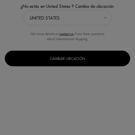
¿No estás en United States ? Cambia de ubicación.
Get more details or
contact us
if you have questions
about international shipping.
CAMBIAR UBICACIÓN
Un formato disponible
50ml
Selected
, 1 of 1