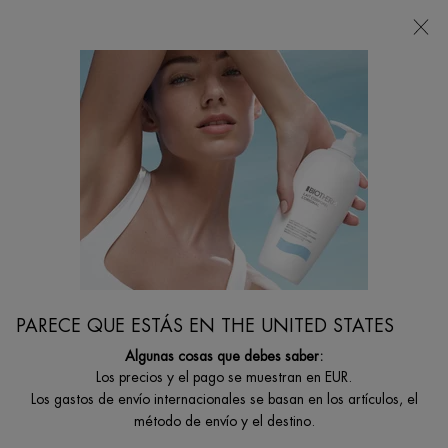
Estoy buscando...
Busca
en
Contenido principal
...
CUIDADO ROSTRO
Hidratantes Faciales
CREMA DE NOCHE BLUE THERAPY
Reparación de los signos visibles de la edad
PARECE QUE ESTÁS EN THE UNITED STATES
Algunas cosas que debes saber:
Los precios y el pago se muestran en EUR.
Los gastos de envío internacionales se basan en los artículos, el
método de envío y el destino.