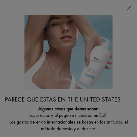
Estoy buscando...
Busca
en
Contenido principal
...
Cuidado De La Piel
Limpiadores
BASICS LINE SCRUB
Limpiador y exfoliante de rostro para hombre
PARECE QUE ESTÁS EN THE UNITED STATES
Algunas cosas que debes saber:
Los precios y el pago se muestran en EUR.
Los gastos de envío internacionales se basan en los artículos, el
método de envío y el destino.