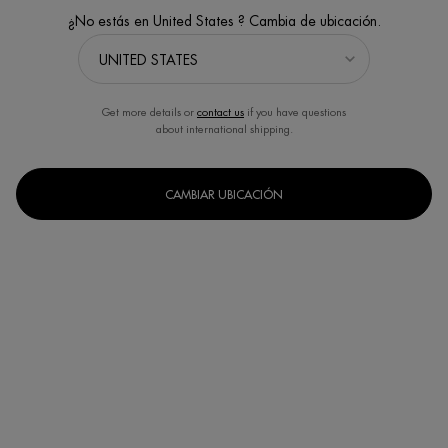
¿No estás en United States ? Cambia de ubicación.
Get more details or
contact us
if you have questions
about international shipping.
CAMBIAR UBICACIÓN
Un formato disponible
125ml
Selected
, 1 of 1