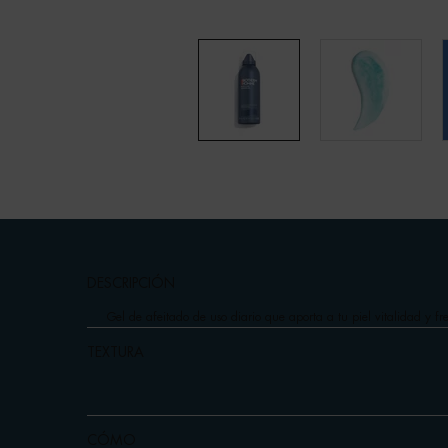
pdp-section-accordion
DESCRIPCIÓN
Gel de afeitado de uso diario que aporta a tu piel vitalidad y f
TEXTURA
CÓMO