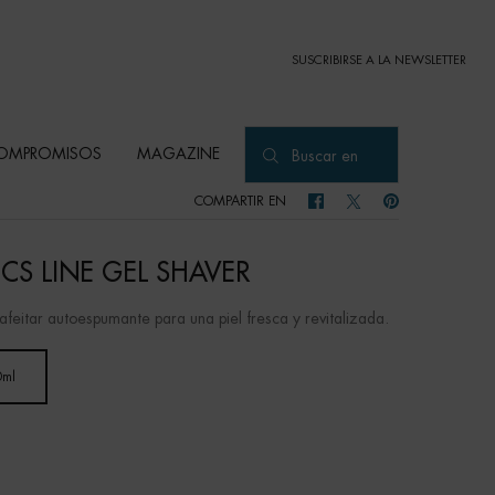
SUSCRIBIRSE A LA NEWSLETTER
OMPROMISOS
MAGAZINE
Buscar en
COMPARTIR EN
COMPARTIR EN FACEBOOK
COMPARTIR EN TWITTER
COMPARTIR EN PI
ICS LINE GEL SHAVER
afeitar autoespumante para una piel fresca y revitalizada.
0ml
Selected
, 1 of 1