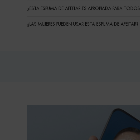
¿ESTA ESPUMA DE AFEITAR ES APROPIADA PARA TODOS L
¿LAS MUJERES PUEDEN USAR ESTA ESPUMA DE AFEITAR?
Routine
PDP Reviews
pdp-section-bioscan