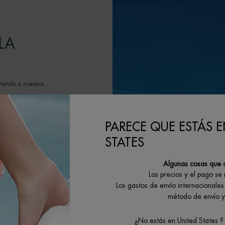
LA
itando a nuestros
G dedicadas a la
 el objetivo de
PARECE QUE ESTÁS E
claje y minimizar
STATES
tivos.
Algunas cosas que 
Los precios y el pago se
Los gastos de envío internacionales 
método de envío y 
¿No estás en United States ?