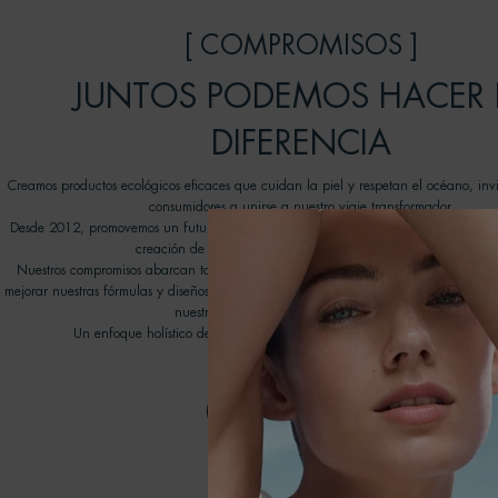
[ COMPROMISOS ]
JUNTOS PODEMOS HACER 
DIFERENCIA
Creamos productos ecológicos eficaces que cuidan la piel y respetan el océano, inv
consumidores a unirse a nuestro viaje transformador.
Desde 2012, promovemos un futuro mejor para nuestros océanos gracias a las ON
creación de nuestro programa Water Lovers de Biotherm.
Nuestros compromisos abarcan todos los aspectos de nuestra cadena de valores con
mejorar nuestras fórmulas y diseños de envases, promover nuevas tecnologías de reci
nuestra huella medioambiental en el agua.
Un enfoque holístico de la belleza que conlleva una ola de cambios posi
DESCUBRE MÀS