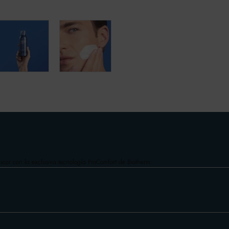
rescor con la exclusiva tecnología ProComfort de Biotherm.