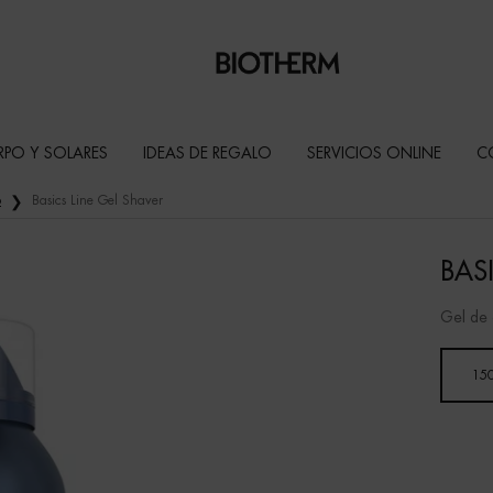
RPO Y SOLARES
IDEAS DE REGALO
SERVICIOS ONLINE
C
o
Basics Line Gel Shaver
BAS
Gel de 
Un formato disponible
15