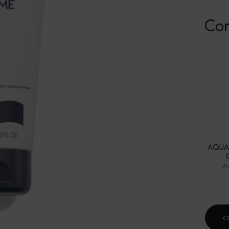
Com
AQUA
Un
C