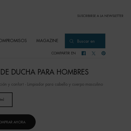
SUSCRIBIRSE A LA NEWSLETTER
OMPROMISOS
MAGAZINE
Buscar en
COMPARTIR EN
COMPARTIR EN FACEBOOK
COMPARTIR EN TWITTER
COMPARTIR EN PI
 DE DUCHA PARA HOMBRES
ción y confort - Limpiador para cabello y cuerpo masculino
0ml
Selected
, 1 of 1
OMPRAR AHORA