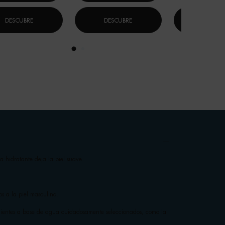
DESCUBRE
DESCUBRE
DESCUB
a hidratante deja la piel suave.
s a la piel masculina.
edientes a base de agua cuidadosamente seleccionados, como la