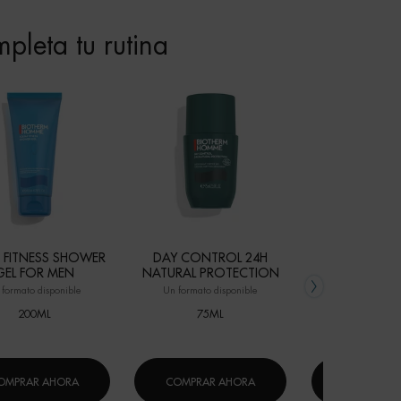
pleta tu rutina
 FITNESS SHOWER
DAY CONTROL 24H
48H DAY C
GEL FOR MEN
NATURAL PROTECTION
SPRAY-PRO
 formato disponible
Un formato disponible
Un formato di
200ML
75ML
150M
OMPRAR AHORA
COMPRAR AHORA
COMPRAR 