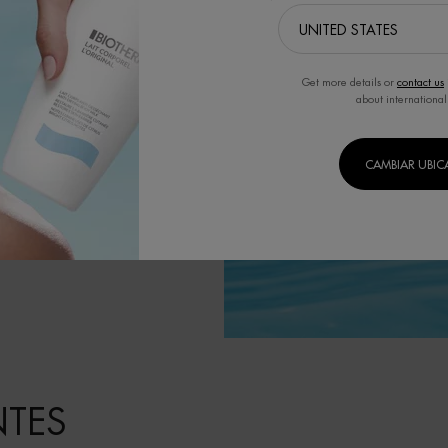
tivos.
Get more details or
contact us
about international
CAMBIAR UBI
NTES