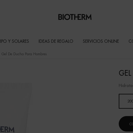
RPO Y SOLARES
IDEAS DE REGALO
SERVICIOS ONLINE
C
Gel De Ducha Para Hombres
GEL
Hidrata
Un formato disponible
20
C