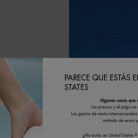
LA
PARECE QUE ESTÁS E
STATES
itando a nuestros
Algunas cosas que 
Los precios y el pago se
G dedicadas a la
Los gastos de envío internacionales 
método de envío y 
 el objetivo de
claje y minimizar
¿No estás en United States ?