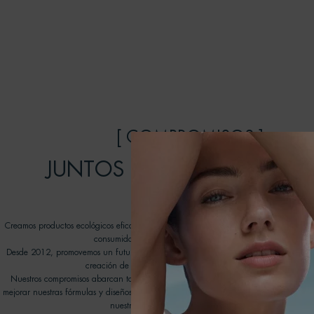
[ COMPROMISOS ]
JUNTOS PODEMOS HACER 
DIFERENCIA
Creamos productos ecológicos eficaces que cuidan la piel y respetan el océano, inv
consumidores a unirse a nuestro viaje transformador.
Desde 2012, promovemos un futuro mejor para nuestros océanos gracias a las ON
creación de nuestro programa Water Lovers de Biotherm.
Nuestros compromisos abarcan todos los aspectos de nuestra cadena de valores con
mejorar nuestras fórmulas y diseños de envases, promover nuevas tecnologías de reci
nuestra huella medioambiental en el agua.