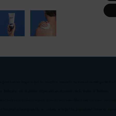
 para hombre limpia la piel sin irritarla ni resecarla. La fórmula de este gel de duch
s: Reducir el uso de plástico virgen está en el corazón de la misión de Biotherm.
ervicio de unos cuidados seguros, potentes, más sostenibles y más naturales, adaptado
, infundimos a cada producto de cuidado de la piel las propiedades únicas de ingr