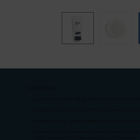
pdp-section-accordion
DESCRIPCIÓN
Lo que lo hace especial: Este gel de ducha para cuerpo y cabello
Impulsado por las biociencias y en línea con nuestros compromiso
En Biotherm Homme, nuestra experiencia en biociencias está al s
Utilizando tecnologías avanzadas y texturas de primera calidad
fracción probiótica Life Plankton amplificada por la biociencia.