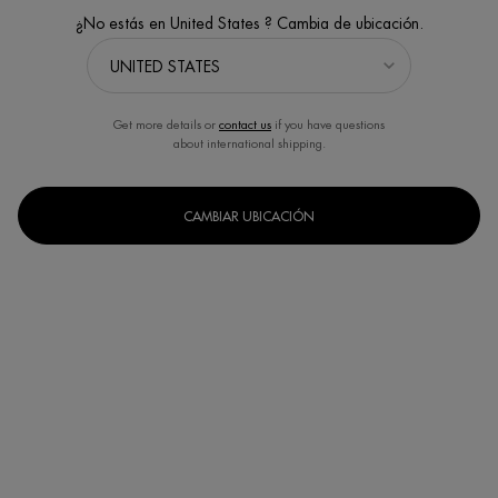
¿No estás en United States ? Cambia de ubicación.
Get more details or
contact us
if you have questions
about international shipping.
CAMBIAR UBICACIÓN
FORCE SUPREME EYE SERUM
AQUA FITNESS SHOWER GEL
FOR MEN
Reafirmante / anti-arrugas
Gel de ducha revitalizante
instantaneo. Cuerpo y cabello
Un formato disponible
Un formato disponible
15ML
200ML
COMPRAR AHORA
COMPRAR AHORA
DESCUBRE
DESCUBRE