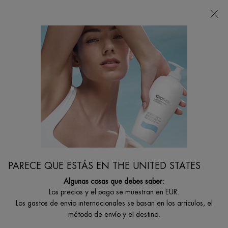
Estoy buscando...
Busca
en
Contenido principal
DESCUBRE EL CUIDADO DE LA PIEL PARA HOMBRE
POTENCIADO POR LA BIOCIENCIA
Descubre las soluciones para el cuidado de la piel de Biotherm que utilizan la
eficacia amplificadora del Life Plankton para ofrecer productos para el
cuidado de la piel especialmente diseñados para hombres.
Inicio
CUIDADO HOMBRE
Filtrar por
FILTRAR
PARECE QUE ESTÁS EN THE UNITED STATES
FILTERS MENU
Algunas cosas que debes saber:
42 productos
Los precios y el pago se muestran en EUR.
Los gastos de envío internacionales se basan en los artículos, el
método de envío y el destino.