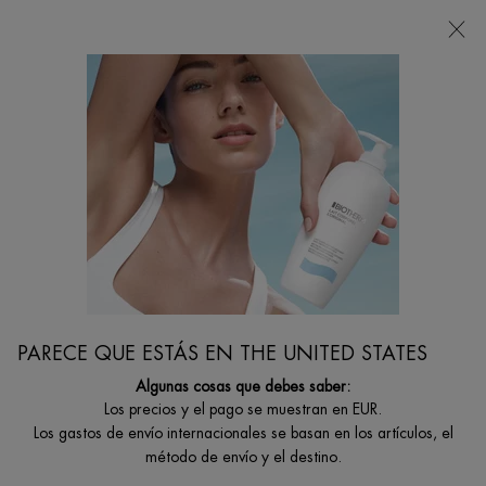
Estoy buscando...
Busca
en
Contenido principal
No se han encontrado resultados
TAMBIÉN TE PUEDE INTERESAR
PARECE QUE ESTÁS EN THE UNITED STATES
Algunas cosas que debes saber:
AQUASOURCE
LIFE
AQUASOURCE
AQUA PURE
Los precios y el pago se muestran en EUR.
GEL HYALU
PLANKTON™
AURA
SUPER
PLUMP
ESSENCE
CONCENTRATE
CONCENTRAT
Los gastos de envío internacionales se basan en los artículos, el
Piel más
Tratamiento
Serum
Life Plankton™
SERUM
hidratada y
activo
hidratante de
Water + Ácido
método de envío y el destino.
luminosa con
fundamental
regeneración
Salicílico
Seleccionar formato
Un formato disponible
Un formato disponible
Un formato disponible
nuestra fórmula
para todo tipo
intensa.