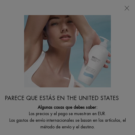
Estoy buscando...
Busca
en
Contenido principal
No se han encontrado resultados
TAMBIÉN TE PUEDE INTERESAR
PARECE QUE ESTÁS EN THE UNITED STATES
Algunas cosas que debes saber:
AQUASOURCE
LIFE
AQUASOURCE
AQUA PURE
Los precios y el pago se muestran en EUR.
GEL HYALU
PLANKTON™
AURA
SUPER
PLUMP
ESSENCE
CONCENTRATE
CONCENTRAT
Los gastos de envío internacionales se basan en los artículos, el
Piel más
Tratamiento
Serum
Life Plankton™
SERUM
hidratada y
activo
hidratante de
Water + Ácido
método de envío y el destino.
luminosa con
fundamental
regeneración
Salicílico
Seleccionar formato
Un formato disponible
Un formato disponible
Un formato disponible
nuestra fórmula
para todo tipo
intensa.