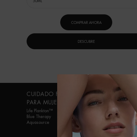
COMPRAR AHORA
DESCUBRE
Navegación a pie de página
CUIDADO FACIAL
CUIDADO
PARA MUJER
PERSONAL PARA
HOMBRE
Life Plankton™
Blue Therapy
Aquapower
Aquasource
Force Supreme
T-Pur