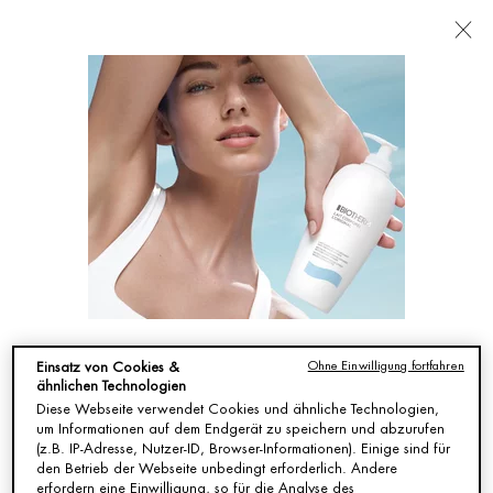
FILIALEN
Ich suche nach ...
Such
Hauptinhalt
Es wurden keine Ergebnisse gefunden
SIE KÖNNEN AUCH MÖGEN
SIEHT SO AUS, ALS SEIST DU IN VEREINIGTE
Ohne Einwilligung fortfahren
Einsatz von Cookies &
STAATEN VON AMERIKA.
ähnlichen Technologien
AQUASOURCE
LIFE
AQUASOURCE
AQUA PURE
Diese Webseite verwendet Cookies und ähnliche Technologien,
HYALU
PLANKTON™
SERUM:
TAGESPFLEGE:
um Informationen auf dem Endgerät zu speichern und abzurufen
PLUMP GEL:
ESSENCE
INTENSIVE
KLÄRENDES
Das
Regenerierende
Intensiv
Aqua Pure
(z.B. IP-Adresse, Nutzer-ID, Browser-Informationen). Einige sind für
FEUCHTIGKEITSSPENDENDES
ALLE
FEUCHTIGKEIT
KONZENTRAT
feuchtigkeitsspendende
Gesichtsessenz
regenerierendes
zieht schnell
den Betrieb der Webseite unbedingt erforderlich. Andere
Du bist nicht in Vereinigte Staaten von Amerika? Ändere deinen
GEL
HAUTTYPEN
Aquasource
für jeden
&
ein, spendet
erfordern eine Einwilligung, so für die Analyse des
Hyalu Plump
Hauttyp
feuchtigkeitsspendendes
deiner Haut