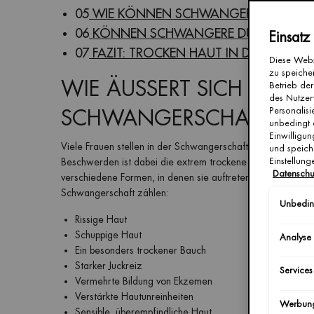
05
WIE KÖNNEN SCHWANGERE TROCKEN
06
KÖNNEN SCHWANGERE DURCH EINE 
Einsatz
07
FAZIT: TROCKEN HAUT IN DER SCHW
Diese Webs
zu speicher
WIE ÄUSSERT SICH TROC
Betrieb der
des Nutzer
Personalis
SCHWANGERSCHAFT
unbedingt 
Einwilligun
Viele Frauen stellen in der Schwangerschaft fest, dass sich
und speich
Einstellun
Beschwerden ist dabei die extrem trockene Haut in der Schw
Datenschu
verschiedene Formen, in denen sie auftreten kann. Zu den
Schwangerschaft zählen:
Unbeding
Rissige Haut
Schuppige Haut
Analyse
Ein besonders trockener Bauch
Starker Juckreiz
Services
Vermehrte Bildung von Ekzemen
Verstärkte Hautunreinheiten
Werbun
Sensible, überempfindliche Haut