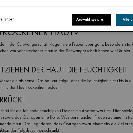
R INSBESONDERE IN DER
tellungen
Auswahl speichern
Alle a
TROCKENER HAUT?
de in der Schwangerschaft klagen viele Frauen über ganz besonders star
chen von sehr trockener Haut in der Schwangerschaft haben wir Dir hier
ZIEHEN DER HAUT DIE FEUCHTIGKEIT
ser ein als sonst. Das hat zur Folge, dass die Feuchtigkeit nicht bis in d
rt unter Hauttrockenheit leidest.
ERRÜCKT
lt für die fehlende Feuchtigkeit Deiner Haut verantwortlich. Hier spiele
n sowie das Östrogen eine Rolle. Was bei manchen Frauen zu einem str
cknende Haut. Das liegt daran, dass Östrogen zwar einerseits die Zellern
nktion der Talgdrüsen einschränkt.