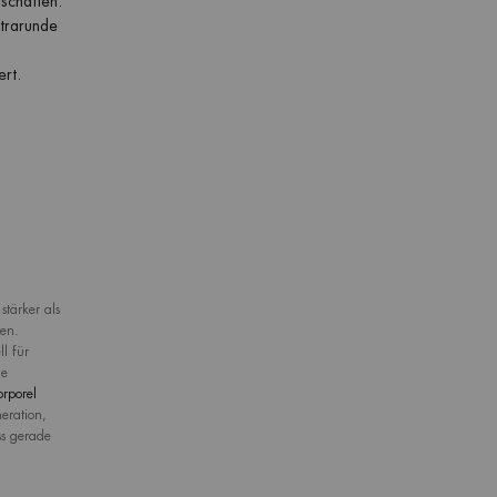
schaffen.
trarunde
ert.
tärker als
ten.
l für
he
orporel
eration,
ss gerade