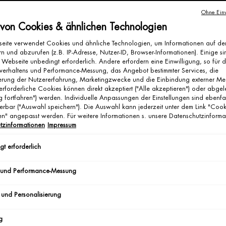
ER HAUT VORBEUGEN?
Ohne Einw
BEWUSSTE ERNÄHRUNG TROCKENER HAUT VORBEUG
 von Cookies & ähnlichen Technologien
ANGERSCHAFT LÄSST SICH VORBEUGEN
eite verwendet Cookies und ähnliche Technologien, um Informationen auf d
n und abzurufen (z.B. IP-Adresse, Nutzer-ID, Browser-Informationen). Einige si
KENE HAUT IN DER
 Webseite unbedingt erforderlich. Andere erfordern eine Einwilligung, so für 
verhaltens und Performance-Messung, das Angebot bestimmter Services, die
ierung der Nutzererfahrung, Marketingzwecke und die Einbindung externer Me
erforderliche Cookies können direkt akzeptiert ("Alle akzeptieren") oder abge
g fortfahren") werden. Individuelle Anpassungen der Einstellungen sind ebenfa
 nicht nur ihr Körper verändert, sondern auch ihre Haut. Eine der häufigste
erbar ("Auswahl speichern"). Die Auswahl kann jederzeit unter dem Link "Cook
gen" angepasst werden. Für weitere Informationen s. unsere Datenschutzinforma
angerschaft. Dabei ist trockene Haut nicht gleich trockene Haut. Vielmeh
tzinformationen
Impressum
 häufigsten Begleiterscheinungen von austrocknender Haut während der
t erforderlich
 und Performance-Messung
 und Personalisierung
g