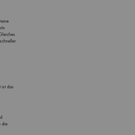
Deine
its
 Gleiches
schneller
ist das
nd
 die