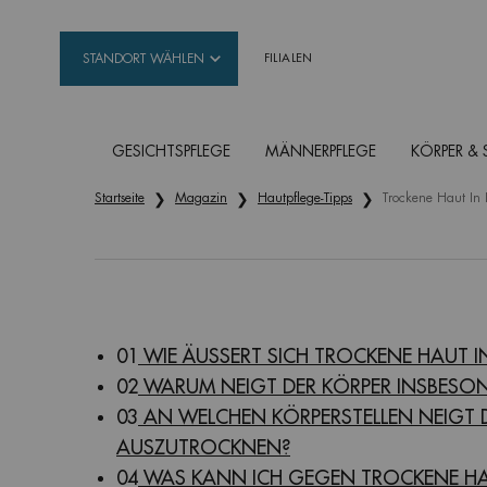
STANDORT WÄHLEN
FILIALEN
GESICHTSPFLEGE
MÄNNERPFLEGE
KÖRPER &
Hauptinhalt
Startseite
Magazin
Hautpflege-Tipps
Trockene Haut In
01
WIE ÄUSSERT SICH TROCKENE HAUT 
02
WARUM NEIGT DER KÖRPER INSBESON
03
AN WELCHEN KÖRPERSTELLEN NEIGT 
AUSZUTROCKNEN?
04
WAS KANN ICH GEGEN TROCKENE HA