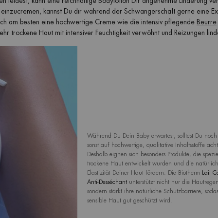
 leidest, kann eine reichhaltige Bodylotion Dir angenehme Linderung ver
 einzucremen, kannst Du dir während der Schwangerschaft gerne eine Ex
sich am besten eine hochwertige Creme wie die intensiv pflegende
Beurre
sehr trockene Haut mit intensiver Feuchtigkeit verwöhnt und Reizungen lind
Während Du Dein Baby erwartest, solltest Du noch s
sonst auf hochwertige, qualitative Inhaltsstoffe ach
Deshalb eignen sich besonders Produkte, die speziel
trockene Haut entwickelt wurden und die natürlic
Elastizität Deiner Haut fördern. Die Biotherm
Lait C
Anti-Desséchant
unterstützt nicht nur die Hautregen
sondern stärkt ihre natürliche Schutzbarriere, soda
sensible Haut gut geschützt wird.