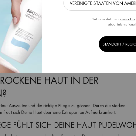
kennst, reagieren besonders stark beanspruchte oder unbedeckte Körperteil
Get more details or
contact us
hwangerschaft ist das nicht anders. Hier führt der verstärkte Feuchtigke
about international
h werden können. Gleiches gilt für die Füße.
STANDORT / REGI
rend der Schwangerschaft reagieren, sondern auch Deine Kopfhaut. Denn s
e Problem: Deine Kopfhaut lässt sich nicht nebenbei eincremen wie zum Be
u schuppiger Haut in der Schwangerschaft kommen.
ROCKENE HAUT IN DER
N?
 Haut Auszeiten und die richtige Pflege zu gönnen. Durch die starken
reut sich Deine Haut über eine Extraportion Aufmerksamkeit.
EGE FÜHLT SICH DEINE HAUT PUDELWO