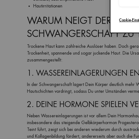
Hautirritationen
WARUM NEIGT DER KÖRPE
Cookie-Eins
SCHWANGERSCHAFT ZU 
Trockene Haut kann zahlreiche Auslöser haben. Doch gera
Trockenheit, spannende und sogar juckende Haut. Die Ursa
zusammengestellt:
1. WASSEREINLAGERUNGEN ENT
In der Schwangerschaft lagert Dein Körper deutlich mehr Was
Hautschichten vordringt, sodass Du unter Umständen vermeh
2. DEINE HORMONE SPIELEN V
Neben Wassereinlagerungen ist vor allem Dein Hormonhausha
insbesondere das steigende Gelbkörperhormon Progestero
Teint führt, zeigt sich bei anderen wiederum durch austro
und Kollagenbildung fördert, andererseits aber auch die Fu