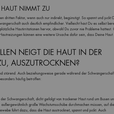
ER HAUT NIMMT ZU
 dritten Faktor, wenn auch nur indirekt, begünstigt. So spannt und juckt 
wangerschaft auch deutlich empfindlicher. Vielleicht hast Du es selbst bere
plötzliche Hautirritationen hervor, obwohl Du zuvor nie Probleme hattest.
 Hautreizungen können eine weitere Ursache dafür sein, dass Deine Haut 
LEN NEIGT DIE HAUT IN DER
U, AUSZUTROCKNEN?
 und störend. Auch beziehungsweise gerade während der Schwangerschaft 
 besonders häufig betroffen:
n der Schwangerschaft, dicht gefolgt von trockener Haut rund um Busen u
llen außergewöhnlich große Wachstumsschübe durchmachen müssen, auf die
gewebe führt dazu, dass die Haut austrocknet, spannt und juckt. Auch