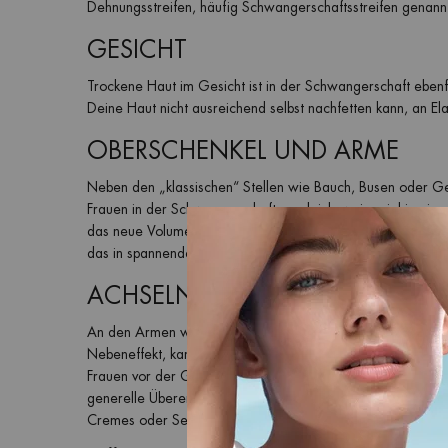
Dehnungsstreifen, häufig Schwangerschaftsstreifen genann
GESICHT
Trockene Haut im Gesicht ist in der Schwangerschaft ebenfa
Deine Haut nicht ausreichend selbst nachfetten kann, an Ela
OBERSCHENKEL UND ARME
Neben den „klassischen“ Stellen wie Bauch, Busen oder Ges
Frauen in der Schwangerschaft vergleichsweise viel in ein
das neue Volumen zu gewöhnen. Neigst Du also von Natur
das in spannender, trockener Haut resultieren.
ACHSELN
An den Armen wirst Du unter Umständen noch eine weitere
Nebeneffekt, kann trockene Haut in den Achseln während d
Frauen vor der Geburt von verstärktem Schwitzen. Diese S
generelle Überempfindlichkeit Deiner Haut sein, die Schwan
Cremes oder Seifen auf einmal empfindlicher reagierst als