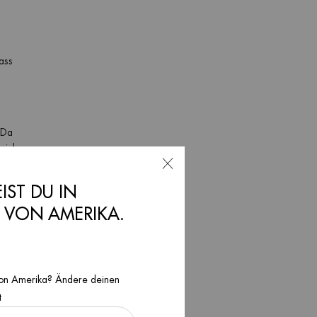
ass
 Da
 sich an
, kann
EIST DU IN
N VON AMERIKA.
ekannter
 viele
 kann die
n von Amerika? Ändere deinen
os,
t