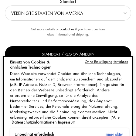
Standort
Sortieren nach
VERFEINERN
FILTER-MENÜ
7 Produkte
Get more details or
contact us
if you have questions
about international shipping.
STANDORT / REGION ÄNDERN
Ohne Einwilligung fortfahren
Einsatz von Cookies &
ähnlichen Technologien
Diese Webseite verwendet Cookies und ähnliche Technologien,
um Informationen auf dem Endgerät zu speichern und abzurufen
(z.B. IP-Adresse, Nutzer-ID, Browser-Informationen). Einige sind für
den Betrieb der Webseite unbedingt erforderlich. Andere
erfordern eine Einwilligung, so für die Analyse des
Nutzerverhaltens und Performance-Messung, das Angebot
bestimmter Services, die Personalisierung der Nutzererfahrung,
EAU VITAMINÉE VIBRATION
Marketingzwecke und die Einbindung externer Medien. Nicht
BERGAMOTE
unbedingt erforderliche Cookies können direkt akzeptiert ("Alle
Datenschutzinformationen
Impressum
akzeptieren") oder abgelehnt ("Ohne Einwilligung fortfahren")
EAU VITAMINÉE VIBRATION
werden. Individuelle Anpassungen der Einstellungen sind
BERGAMOTE 100 ML | Biotherm
ebenfalls möglich und speicherbar ("Auswahl speichern"). Die
Immer aktiv
Unbedingt erforderlich