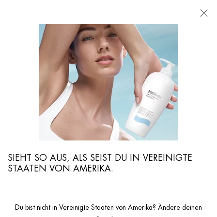
FILIALEN
Ich suche nach ...
Such
Hauptinhalt
KÖRPERPFLEGEDÜFTE
Umhülle Deine Sinne mit den betörenden Körperdüften von Biotherm. Lass Dich
von den L'Eau Düften inspirieren und runde Deine tägliche Hautpflegeroutine
mit Deinem lieblings Eau de Toilette harmonisch ab.
SIEHT SO AUS, ALS SEIST DU IN VEREINIGTE
STAATEN VON AMERIKA.
Du bist nicht in Vereinigte Staaten von Amerika? Ändere deinen
...
KÖRPER & SONNE
Hautbedürfnis Körper