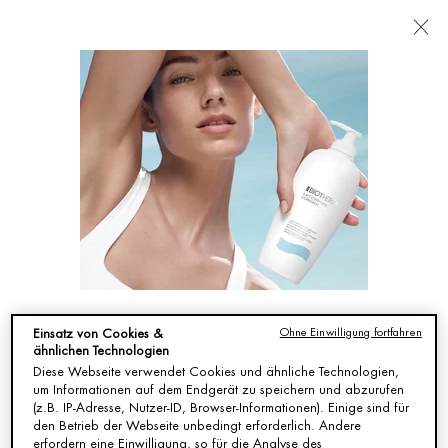
FILIALEN
Ich suche nach ...
Such
Hauptinhalt
Es wurden keine Ergebnisse gefunden
SIE KÖNNEN AUCH MÖGEN
SIEHT SO AUS, ALS SEIST DU IN VEREINIGTE
Ohne Einwilligung fortfahren
Einsatz von Cookies &
STAATEN VON AMERIKA.
ähnlichen Technologien
AQUASOURCE
LIFE
AQUASOURCE
AQUA PURE
Diese Webseite verwendet Cookies und ähnliche Technologien,
HYALU
PLANKTON™
SERUM:
TAGESPFLEGE:
um Informationen auf dem Endgerät zu speichern und abzurufen
PLUMP GEL:
ESSENCE
INTENSIVE
KLÄRENDES
Das
Regenerierende
Intensiv
Aqua Pure
(z.B. IP-Adresse, Nutzer-ID, Browser-Informationen). Einige sind für
FEUCHTIGKEITSSPENDENDES
ALLE
FEUCHTIGKEIT
KONZENTRAT
feuchtigkeitsspendende
Gesichtsessenz
regenerierendes
zieht schnell
den Betrieb der Webseite unbedingt erforderlich. Andere
Du bist nicht in Vereinigte Staaten von Amerika? Ändere deinen
GEL
HAUTTYPEN
Aquasource
für jeden
&
ein, spendet
erfordern eine Einwilligung, so für die Analyse des
Hyalu Plump
Hauttyp
feuchtigkeitsspendendes
deiner Haut