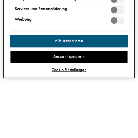
HAUTPFLEGE TROCKENE FETTIGE HAUT
Datenschutzinformationen.
Services und Personalisierung
Werbung
Von BIOTHERM
Erstellungsdatum:
10 Aug 2021
Alle akzeptieren
MAENNERPFLEGE TIPPS DAS HILFT GEGEN FALTEN
Auswahl speichern
Cookie-Einstellungen
Von BIOTHERM
Erstellungsdatum:
26.06.2026
Aktualisierungsdatum:
26.06.2026
ALGEN FUER DIE HAUT
Von BIOTHERM