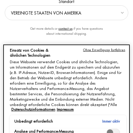
Standort
Von BIOTHERM
Erstellungsdatum:
17 Aug 2021
GESICHTSPFLEGE FUER MAENNER AB 50
Get more details or
contact us
if you have questions
about international shipping.
Ohne Einwilligung fortfahren
Einsatz von Cookies &
STANDORT / REGION ÄNDERN
Von BIOTHERM
ähnlichen Technologien
Erstellungsdatum:
26.06.2026
Diese Webseite verwendet Cookies und ähnliche Technologien,
Aktualisierungsdatum:
26.06.2026
um Informationen auf dem Endgerät zu speichern und abzurufen
(z.B. IP-Adresse, Nutzer-ID, Browser-Informationen). Einige sind für
den Betrieb der Webseite unbedingt erforderlich. Andere
SCHLAFFE HAUT STRAFFEN
erfordern eine Einwilligung, so für die Analyse des
Nutzerverhaltens und Performance-Messung, das Angebot
bestimmter Services, die Personalisierung der Nutzererfahrung,
Marketingzwecke und die Einbindung externer Medien. Nicht
unbedingt erforderliche Cookies können direkt akzeptiert ("Alle
Von BIOTHERM
Datenschutzinformationen
Impressum
akzeptieren") oder abgelehnt ("Ohne Einwilligung fortfahren")
Erstellungsdatum:
26.06.2026
werden. Individuelle Anpassungen der Einstellungen sind
ebenfalls möglich und speicherbar ("Auswahl speichern"). Die
Aktualisierungsdatum:
26.06.2026
Immer aktiv
Unbedingt erforderlich
Auswahl kann jederzeit unter dem Link "Cookie-Einstellungen"
Analyse und Performance-Messung
angepasst werden. Für weitere Informationen s. unsere