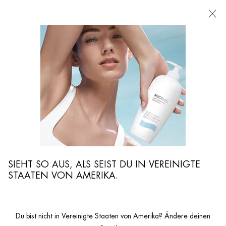
FILIALEN
Ich suche nach ...
Such
Hauptinhalt
ES GIBT 70 ERGEBNISSE FÜR „BIOTHERM“.
DIE RICHTIGE SONNENCREME FÜR DEINE HAUT
Von BIOTHERM
SIEHT SO AUS, ALS SEIST DU IN VEREINIGTE
Erstellungsdatum:
12 Jun 2024
STAATEN VON AMERIKA.
GESICHTSPFLEGE AB 25
Du bist nicht in Vereinigte Staaten von Amerika? Ändere deinen