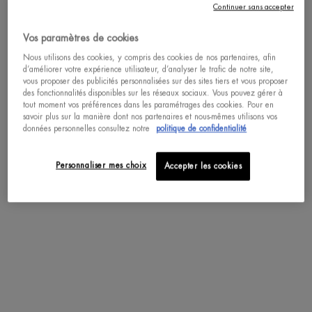
Continuer sans accepter
Vos paramètres de cookies
Get more details or
contact us
if you have questions
Nous utilisons des cookies, y compris des cookies de nos partenaires, afin
about international shipping.
d’améliorer votre expérience utilisateur, d’analyser le trafic de notre site,
vous proposer des publicités personnalisées sur des sites tiers et vous proposer
BIOMAINS CRÈME MAINS
des fonctionnalités disponibles sur les réseaux sociaux. Vous pouvez gérer à
tout moment vos préférences dans les paramétrages des cookies. Pour en
SÉLECTIONNER LA LOCALISATION
savoir plus sur la manière dont nos partenaires et nous-mêmes utilisons vos
Anti-desséchement et fortification des
données personnelles consultez notre
politique de confidentialité
ongles
Sélectionner un(e) taille
Personnaliser mes choix
Accepter les cookies
ACHAT RAPIDE
DÉCOUVRIR
VOUS POURRIEZ AIMER