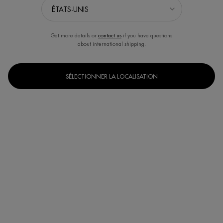
Get more details or
contact us
if you have questions
about international shipping.
SÉLECTIONNER LA LOCALISATION
Un(e) taille disponible
150 ml
Selected
, 1 of 1