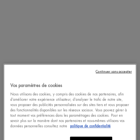
30 ML
ACHAT RAPIDE
ACHAT RAPIDE
DÉCOUVRIR
DÉCOUVRIR
Continuer sans accepter
pdp-section-accordion
Vos paramètres de cookies
Nous utilisons des cookies, y compris des cookies de nos partenaires, afin
d’améliorer votre expérience utilisateur, d’analyser le trafic de notre site,
vous proposer des publicités personnalisées sur des sites tiers et vous proposer
des fonctionnalités disponibles sur les réseaux sociaux. Vous pouvez gérer à
tout moment vos préférences dans les paramétrages des cookies. Pour en
savoir plus sur la manière dont nos partenaires et nous-mêmes utilisons vos
données personnelles consultez notre
politique de confidentialité