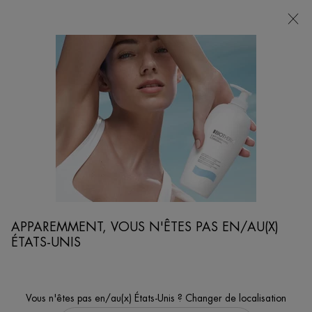
POINTS
DE
VENTE
Je cherche...
Reche
Contenu principal
...
VISAGE
NETTOYANTS & EXFOLIANTS
AQUASOURCE HYDRA BARRIER CLEANSER
BRAVEZ LE FROID - Nettoyant crème-mousse non desséchant pour
apaiser et renforcer la barrière cutanée dès la première utilisation.
APPAREMMENT, VOUS N'ÊTES PAS EN/AU(X)
ÉTATS-UNIS
Vous n'êtes pas en/au(x) États-Unis ? Changer de localisation