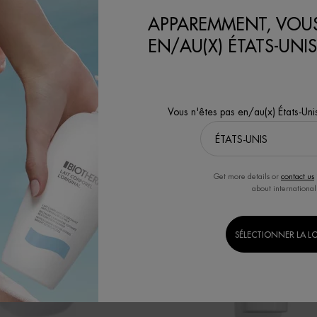
VOIR PLUS DE PRODUITS
APPAREMMENT, VOUS
EN/AU(X) ÉTATS-UNIS
Vous n'êtes pas en/au(x) États-Uni
Get more details or
contact us
about international
SÉLECTIONNER LA L