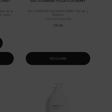
COVERY
EAU VITAMINÉE PULSATION BERRY
ation de la
EAU VITAMINÉE PULSATION BERRY 100 ML |
nt conçu
Biotherm
îmées et
Un(e) taille disponible
100 ML
DÉCOUVRIR