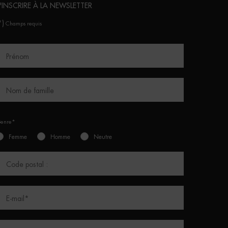
'INSCRIRE À LA NEWSLETTER
*)
Champs requis
Prénom
Nom de famille
enre*
Femme
Homme
Neutre
Code postal :
E-mail
*