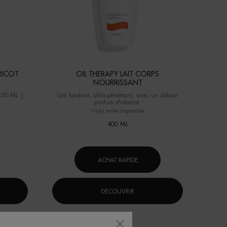
IE ABRICOT
OIL THERAPY LAIT CORPS
NOURRISSANT
100 ML |
Lait fondant, ultra-pénétrant, avec un délicat
parfum d'abricot.
Un(e) taille disponible
400 ML
ACHAT RAPIDE
DÉCOUVRIR