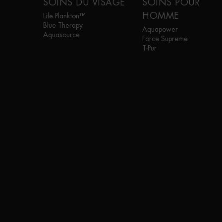
SOINS DU VISAGE
SOINS POUR
HOMME
Life Plankton™
Blue Therapy
Aquapower
Aquasource
Force Supreme
T-Pur