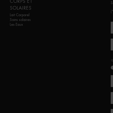
CORPS ET
S
SOLAIRES
(
Lait Corporel
Soins solaires
Les Eaux
G