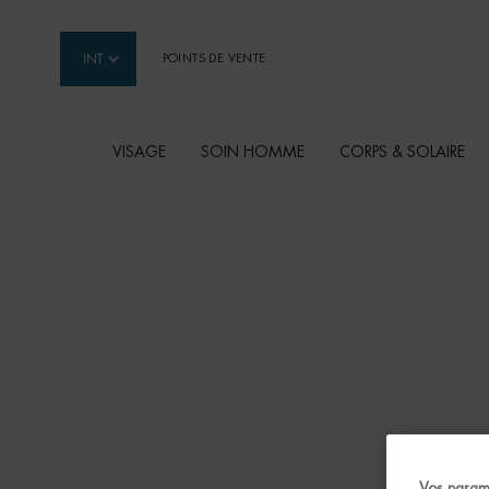
INT
POINTS DE VENTE
VISAGE
SOIN HOMME
CORPS & SOLAIRE
Contenu principal
GAMME LES EAUX
La collection Les Eaux sont des eaux parfumées
raffraichissantes et énergisantes pour le corps.
Vos param