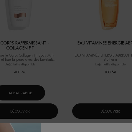
T CORPS RAFFERMISSANT -
EAU VITAMINÉE ÉNERG
COLLAGEN FIT
our le Corps Collagen Fit Body Milk
EAU VITAMINÉE ENERGIE ABRICOT 
t et lisse la peau avec des bienfaits
Biotherm
ts intensifs jusqu'à 48 heures. (Test
Un(e) taille disponible
Un(e) taille disponible
instrumental sur 24 femmes)
400 ML
100 ML
ACHAT RAPIDE
DÉCOUVRIR
DÉCOUVRIR