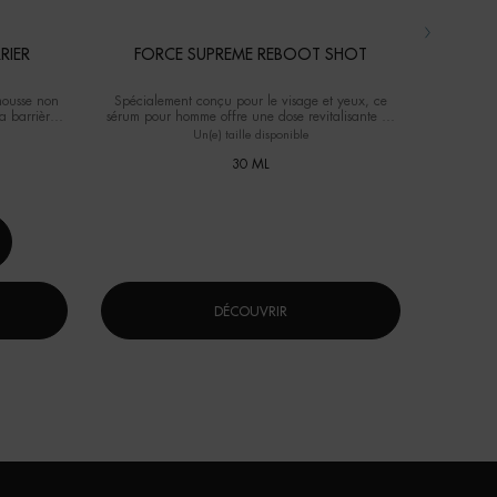
RIER
FORCE SUPREME REBOOT SHOT
AQUAPO
mousse non
Spécialement conçu pour le visage et yeux, ce
Gel ultra
a barrière
sérum pour homme offre une dose revitalisante de
ion.
12% de Vitamine C pure.
Un(e) taille disponible
Sélect
30 ML
DÉCOUVRIR