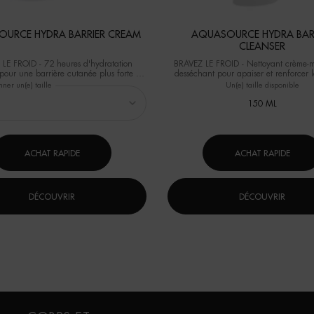
URCE HYDRA BARRIER CREAM
AQUASOURCE HYDRA BAR
CLEANSER
LE FROID - 72 heures d'hydratation
BRAVEZ LE FROID - Nettoyant crème-
e pour une barrière cutanée plus forte et
desséchant pour apaiser et renforcer l
cutanée dès la première utilisat
nner un(e) taille
Un(e) taille disponible
application.
150 ML
ACHAT RAPIDE
ACHAT RAPIDE
DÉCOUVRIR
DÉCOUVRIR