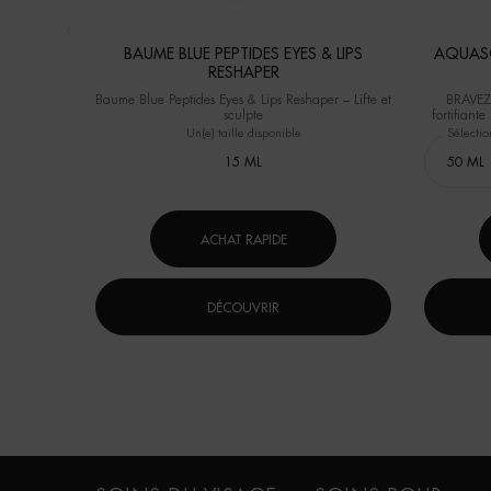
BAUME BLUE PEPTIDES EYES & LIPS
AQUASO
RESHAPER
Baume Blue Peptides Eyes & Lips Reshaper – Lifte et
BRAVEZ 
sculpte
fortifiant
résistante¹. ¹Test instrumental sur 40 femmes après 1
Un(e) taille disponible
Sélectio
15 ML
ACHAT RAPIDE
DÉCOUVRIR
Navigation de bas de page