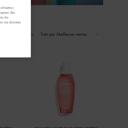
tilisateur,
proposer des
ns les
ons vos données
21 produits
Trier par