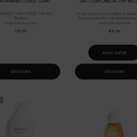
VITAMINÉE CITRUS TONIC
LAIT CORPOREL ACTIVE RE
TAMINÉE CITRUS TONIC 100 ML |
Ce lait corporel qui accélère la répar
Biotherm
barrière cutanée a été spécifiqueme
pour apaiser les peaux irritées, ab
Un(e) taille disponible
Un(e) taille disponible
sujettes aux démangeaisons.
100 ML
400 ML
ACHAT RAPIDE
DÉCOUVRIR
DÉCOUVRIR
U