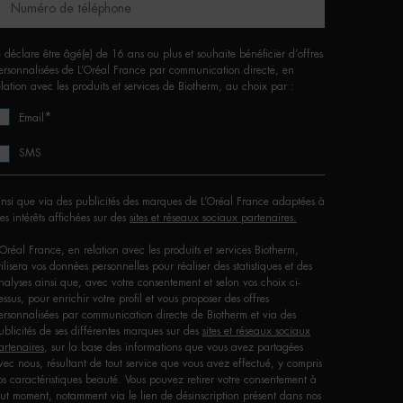
Numéro de téléphone
e déclare être âgé(e) de 16 ans ou plus et souhaite bénéficier d’offres
ersonnalisées de L’Oréal France par communication directe, en
elation avec les produits et services de Biotherm, au choix par :
*
Email
SMS
insi que via des publicités des marques de L’Oréal France adaptées à
es intérêts affichées sur des
sites et réseaux sociaux partenaires.
'Oréal France, en relation avec les produits et services Biotherm,
tilisera vos données personnelles pour réaliser des statistiques et des
nalyses ainsi que, avec votre consentement et selon vos choix ci-
essus, pour enrichir votre profil et vous proposer des offres
ersonnalisées par communication directe de Biotherm et via des
ublicités de ses différentes marques sur des
sites et réseaux sociaux
artenaires
, sur la base des informations que vous avez partagées
vec nous, résultant de tout service que vous avez effectué, y compris
os caractéristiques beauté. Vous pouvez retirer votre consentement à
out moment, notamment via le lien de désinscription présent dans nos