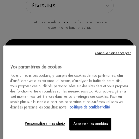
Get more details or
contact us
if you have questions
about international shipping.
SÉLECTIONNER LA LOCALISATION
Continuer sans accepter
AQUA BOUNCE SUPER
AQUAPURE GEL HYDRATANT
CONCENTRATE
MATIFIANT
Vos paramètres de cookies
Retrouvez une peau hydratée et
Infusé d'acide salicylique pour affiner
Nous utilisons des cookies, y compris des cookies de nos partenaires, afin
repulpée grâce à l'acide
le grain de peau.
d’améliorer votre expérience utilisateur, d’analyser le trafic de notre site,
hyaluronique.
Un(e) taille disponible
Un(e) taille disponible
vous proposer des publicités personnalisées sur des sites tiers et vous proposer
des fonctionnalités disponibles sur les réseaux sociaux. Vous pouvez gérer à
50 ML
50 ML
tout moment vos préférences dans les paramétrages des cookies. Pour en
savoir plus sur la manière dont nos partenaires et nous-mêmes utilisons vos
données personnelles consultez notre
politique de confidentialité
ACHAT RAPIDE
ACHAT RAPIDE
Personnaliser mes choix
Accepter les cookies
DÉCOUVRIR
DÉCOUVRIR