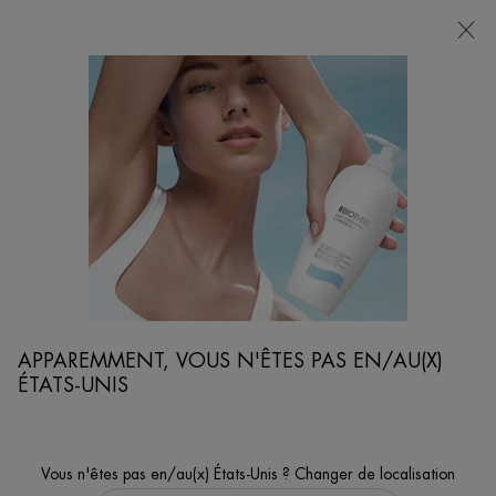
POINTS
DE
VENTE
Je cherche...
Reche
Contenu principal
AQUA SUPER CONCENTRATES
Infusés de Plancton de vie™ régénérant + Acide Hyaluronique [Rebond] OU +
Vitamin C [Eclat] OU + Salicylic acid [Pureté]
...
VISAGE
GAMME POUR LE VISAGE
Trier par
AFFINER
APPAREMMENT, VOUS N'ÊTES PAS EN/AU(X)
FILTERS MENU
ÉTATS-UNIS
6 produits
Vous n'êtes pas en/au(x) États-Unis ? Changer de localisation