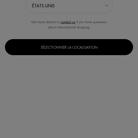
Get more details or
contact us
if you have questions
about international shipping.
SÉLECTIONNER LA LOCALISATION
Un(e) taille disponible
75 ml
Selected
, 1 of 1