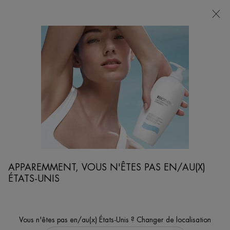
POINTS
DE
VENTE
Je cherche...
Reche
Contenu principal
...
SOINS CORPS
DÉODORANTS
DEO PURE DÉODORANT INVISIBLE ROLL-ON
Roll-on anti-transpirant 48H
APPAREMMENT, VOUS N'ÊTES PAS EN/AU(X)
ÉTATS-UNIS
Vous n'êtes pas en/au(x) États-Unis ? Changer de localisation