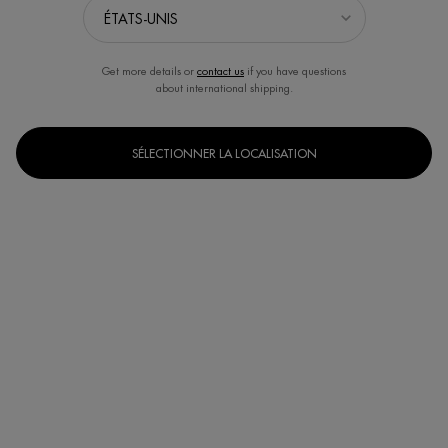
Get more details or
contact us
if you have questions
about international shipping.
SÉLECTIONNER LA LOCALISATION
Un(e) taille disponible
400 ml
Selected
, 1 of 1