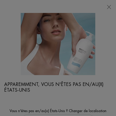
POINTS
DE
VENTE
Je cherche...
Reche
Contenu principal
...
SOINS CORPS
SOINS HYDRATANTS
EAU PURE BODY MILK
Lait corporel vivifiant et hydratant
APPAREMMENT, VOUS N'ÊTES PAS EN/AU(X)
ÉTATS-UNIS
Vous n'êtes pas en/au(x) États-Unis ? Changer de localisation