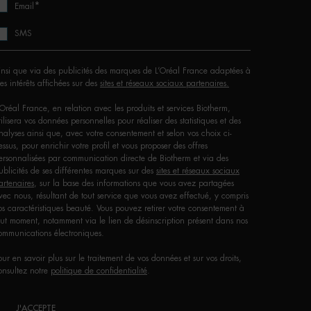
*
Email
SMS
insi que via des publicités des marques de L’Oréal France adaptées à
es intérêts affichées sur des
sites et réseaux sociaux partenaires.
'Oréal France, en relation avec les produits et services Biotherm,
tilisera vos données personnelles pour réaliser des statistiques et des
nalyses ainsi que, avec votre consentement et selon vos choix ci-
essus, pour enrichir votre profil et vous proposer des offres
ersonnalisées par communication directe de Biotherm et via des
ublicités de ses différentes marques sur des
sites et réseaux sociaux
artenaires
, sur la base des informations que vous avez partagées
vec nous, résultant de tout service que vous avez effectué, y compris
os caractéristiques beauté. Vous pouvez retirer votre consentement à
out moment, notamment via le lien de désinscription présent dans nos
ommunications électroniques.
our en savoir plus sur le traitement de vos données et sur vos droits,
onsultez notre
politique de confidentialité
.
J'ACCEPTE