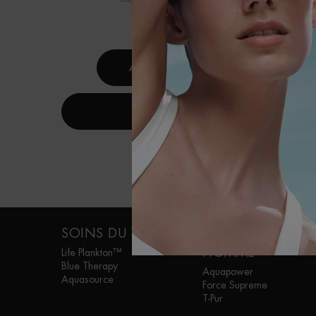
15 ML
ACHAT RAPIDE
DÉCOUVRIR
Navigation de bas de page
SOINS DU VISAGE
SOINS POUR
HOMME
Life Plankton™
Blue Therapy
Aquapower
Aquasource
Force Supreme
T-Pur