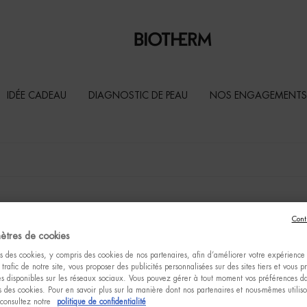
IDÉE CADEAU
DIAGNOSTIC DE PEAU
NOS ENGAGEMENTS
Cont
ètres de cookies
s des cookies, y compris des cookies de nos partenaires, afin d’améliorer votre expérience u
 trafic de notre site, vous proposer des publicités personnalisées sur des sites tiers et vous 
tés disponibles sur les réseaux sociaux. Vous pouvez gérer à tout moment vos préférences da
 des cookies. Pour en savoir plus sur la manière dont nos partenaires et nous-mêmes utilis
 consultez notre
politique de confidentialité