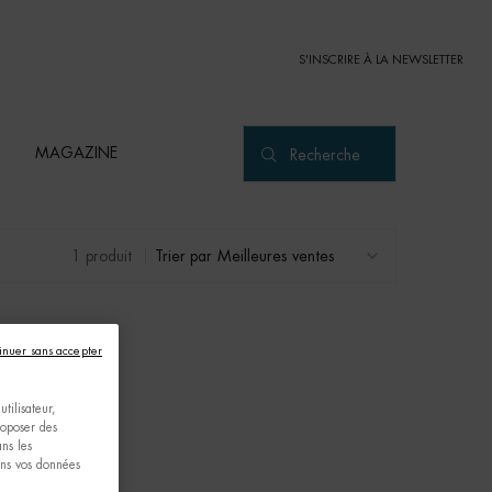
S'INSCRIRE À LA NEWSLETTER
MAGAZINE
Recherche
1 produit
Trier par
inuer sans accepter
tilisateur,
proposer des
ns les
ons vos données