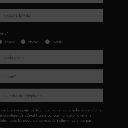
Nom de famille
enre*
Femme
Homme
Neutre
Code postal :
E-mail
*
Numéro de téléphone
e déclare être âgé(e) de 16 ans ou plus et souhaite bénéficier d’offres
ersonnalisées de L’Oréal France par communication directe, en
elation avec les produits et services de Biotherm, au choix par :