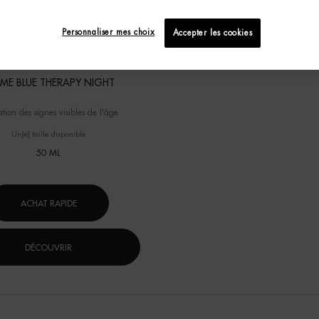
Personnaliser mes choix
Accepter les cookies
ME BLUE THERAPY NIGHT
tion des signes visibles de l'âge.
Un(e) taille disponible
50 ML
ACHAT RAPIDE
DÉCOUVRIR