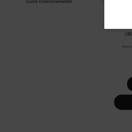
Score Environnemental
CRÈ
Répara