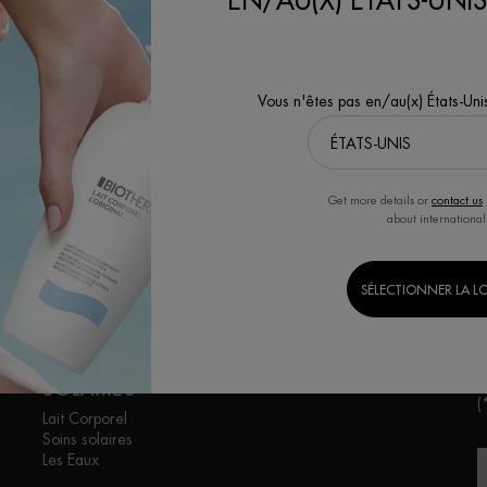
EN/AU(X) ÉTATS-UNIS
application.
150 ML
Vous n'êtes pas en/au(x) États-Uni
ACHAT RAPIDE
ACHAT RAPIDE
DÉCOUVRIR
DÉCOUVRIR
Get more details or
contact us
about international
SÉLECTIONNER LA L
CORPS ET
S
SOLAIRES
(
Lait Corporel
Soins solaires
Les Eaux