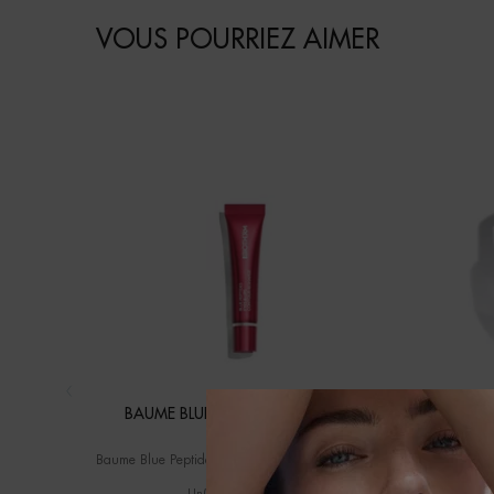
VOUS POURRIEZ AIMER
BAUME BLUE PEPTIDES EYES & LIPS
AQUASO
RESHAPER
Baume Blue Peptides Eyes & Lips Reshaper – Lifte et
BRAVEZ 
sculpte
fortifiant
résistante¹. ¹Test instrumental sur 40 femmes après 1
Un(e) taille disponible
Sélectio