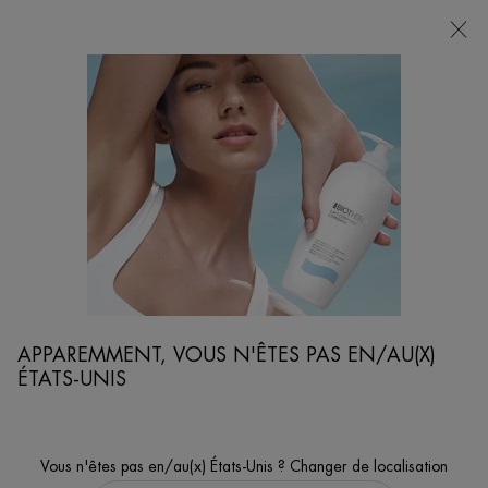
POINTS
DE
VENTE
Je cherche...
Reche
Contenu principal
De La Peau
Causes Et Solutions Du Relâchement Cutané Au Niveau Du Visage
APPAREMMENT, VOUS N'ÊTES PAS EN/AU(X)
ÉTATS-UNIS
Vous n'êtes pas en/au(x) États-Unis ? Changer de localisation