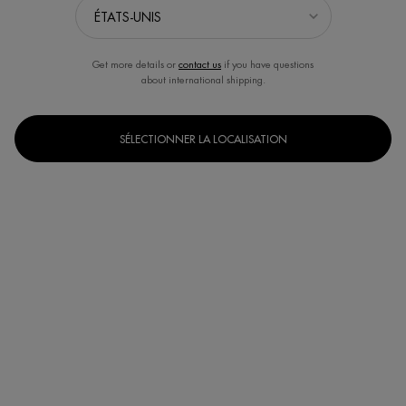
Get more details or
contact us
if you have questions
about international shipping.
SÉLECTIONNER LA LOCALISATION
Un(e) taille disponible
50 ml
Selected
, 1 of 1