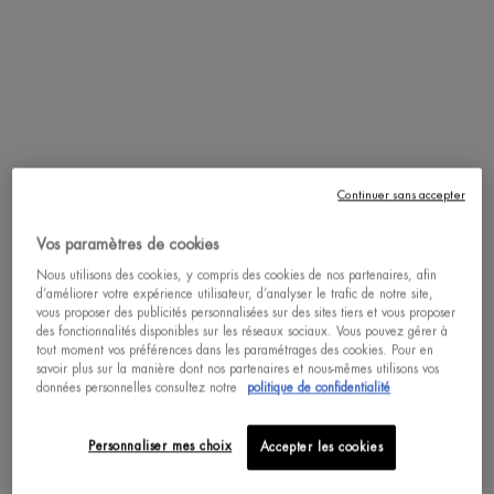
ACHAT RAPIDE
Complétez votre routine
Continuer sans accepter
Vos paramètres de cookies
Nous utilisons des cookies, y compris des cookies de nos partenaires, afin
d’améliorer votre expérience utilisateur, d’analyser le trafic de notre site,
vous proposer des publicités personnalisées sur des sites tiers et vous proposer
des fonctionnalités disponibles sur les réseaux sociaux. Vous pouvez gérer à
tout moment vos préférences dans les paramétrages des cookies. Pour en
savoir plus sur la manière dont nos partenaires et nous-mêmes utilisons vos
données personnelles consultez notre
politique de confidentialité
BLUE THERAPY CRÈME DE JOUR
BLUE THERAPY SÉRUM DE N
ANTI-ÂGE ET ÉCLAT
ANTI-ÂGE
Personnaliser mes choix
Accepter les cookies
Sélectionner un(e) taille
Un(e) taille disponible