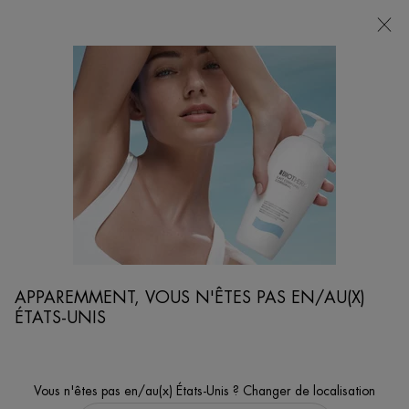
POINTS
DE
VENTE
Je cherche...
Reche
Contenu principal
...
VISAGE
SOINS HYDRATANTS VISAGE
BLUE THERAPY CRÈME DE NUIT ANTI-ÂGE ET ÉCLAT
Aux propriétés nourrissantes et illuminatrices.
APPAREMMENT, VOUS N'ÊTES PAS EN/AU(X)
ÉTATS-UNIS
Vous n'êtes pas en/au(x) États-Unis ? Changer de localisation