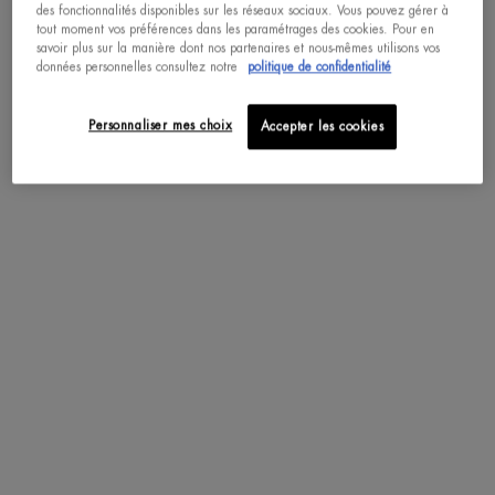
des fonctionnalités disponibles sur les réseaux sociaux. Vous pouvez gérer à
tout moment vos préférences dans les paramétrages des cookies. Pour en
savoir plus sur la manière dont nos partenaires et nous-mêmes utilisons vos
pdp-section-accordion
données personnelles consultez notre
politique de confidentialité
Personnaliser mes choix
Accepter les cookies
DESCRIPTION
Ce baume riche contient la plus forte concentration de l’ingrédient connu pour
ses propriétés régénératrices uniques : LIFE PLANKTON ™. Conservé dans un
pot hermétique, son efficacité prouvée apaise instantanément les peaux les plus
sensibles et sèches. Il nourrit et régénère votre peau pour un teint uniforme
et lumineux.
POT HERMETIQUE
- Formule hypoallergénique
- Protégé de l'air et de la lumière
- Non comédogène
TEXTURE
APPLICATION