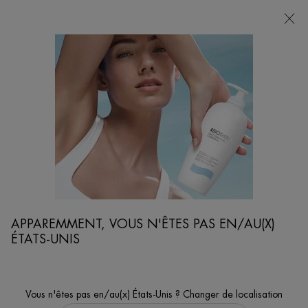
POINTS
DE
VENTE
Je cherche...
Reche
Contenu principal
...
VISAGE
SOINS HYDRATANTS VISAGE
LIFE PLANKTON BAUME CORPS NUTRITIF ET
RÉGÉNÉRANT
Régénère, lisse et unifie.
APPAREMMENT, VOUS N'ÊTES PAS EN/AU(X)
ÉTATS-UNIS
Vous n'êtes pas en/au(x) États-Unis ? Changer de localisation