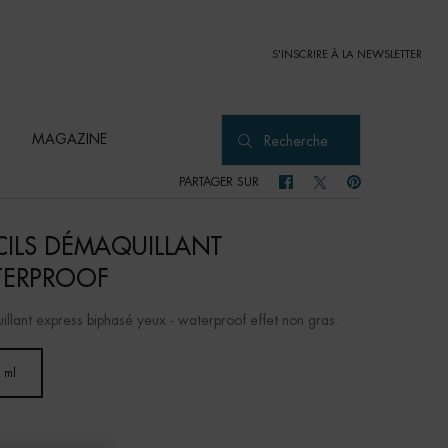
S'INSCRIRE À LA NEWSLETTER
MAGAZINE
Recherche
PARTAGER SUR
PARTAGER SUR FACEBOOK
PARTAGER SUR TWITTER
PARTAGER SUR PI
CILS DÉMAQUILLANT
ERPROOF
llant express biphasé yeux - waterproof effet non gras.
 ml
Selected
, 1 of 1