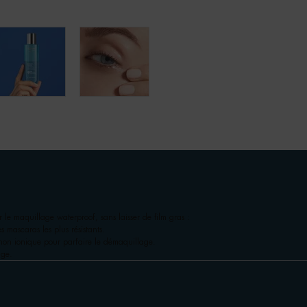
 le maquillage waterproof, sans laisser de film gras :
es mascaras les plus résistants.
on ionique pour parfaire le démaquillage.
age.