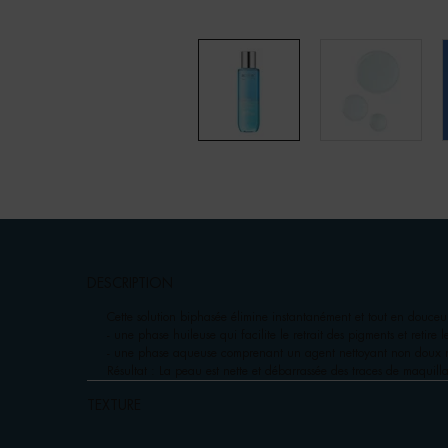
pdp-section-accordion
DESCRIPTION
Cette solution biphasée élimine instantanément et tout en douceur
- une phase huileuse qui facilite le retrait des pigments et retire l
- une phase aqueuse comprenant un agent nettoyant non doux n
Résultat : La peau est nette et débarrassée des traces de maquill
TEXTURE