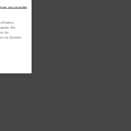
inuer sans accepter
tilisateur,
proposer des
ns les
ons vos données