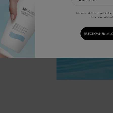
Get more details or
contact us
about international
SÉLECTIONNER LA L