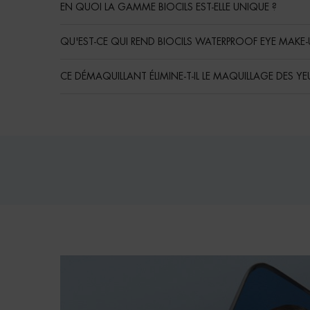
EN QUOI LA GAMME BIOCILS EST-ELLE UNIQUE ?
QU'EST-CE QUI REND BIOCILS WATERPROOF EYE MAKE-
CE DÉMAQUILLANT ÉLIMINE-T-IL LE MAQUILLAGE DES YEU
Routine
PDP Reviews
pdp-section-bioscan