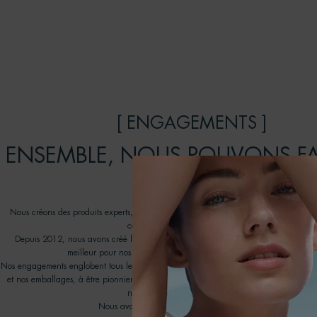
[ ENGAGEMENTS ]
ENSEMBLE, NOUS POUVONS FA
DIFFERENCE
Nous créons des produits experts, efficaces et conçus pour durer : prendre soin de
contribuant au respect des océans.
Depuis 2012, nous avons créé le programme Biotherm Water Lovers pour promouv
meilleur pour nos océans en travaillant avec des ONG partenaires.
Nos engagements englobent tous les aspects de notre chaîne de valeur, visant à amél
et nos emballages, à être pionnier en matière de nouvelles technologies de recyclag
notre empreinte environnementale.
Nous avons une approche engagée de la beauté.