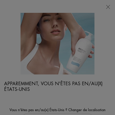
POINTS
DE
VENTE
Je cherche...
Reche
Contenu principal
...
SOINS VISAGE ET RASAGE
HYDRATANTS
FORCE SUPREME GEL
Gel anti-âge
APPAREMMENT, VOUS N'ÊTES PAS EN/AU(X)
ÉTATS-UNIS
Vous n'êtes pas en/au(x) États-Unis ? Changer de localisation