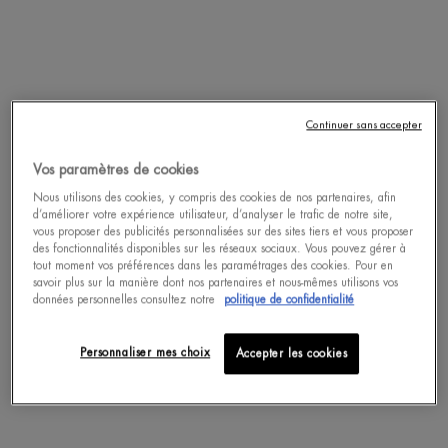
Complétez votre routine
Continuer sans accepter
Vos paramètres de cookies
Nous utilisons des cookies, y compris des cookies de nos partenaires, afin
d’améliorer votre expérience utilisateur, d’analyser le trafic de notre site,
vous proposer des publicités personnalisées sur des sites tiers et vous proposer
des fonctionnalités disponibles sur les réseaux sociaux. Vous pouvez gérer à
tout moment vos préférences dans les paramétrages des cookies. Pour en
savoir plus sur la manière dont nos partenaires et nous-mêmes utilisons vos
données personnelles consultez notre
politique de confidentialité
FORCE SUPREME NETTOYANT
FORCE SUPREME SÉRUM Y
VISAGE
ANTI-ÂGE
Personnaliser mes choix
Accepter les cookies
Un(e) taille disponible
Un(e) taille disponible
125 ML
15 ML