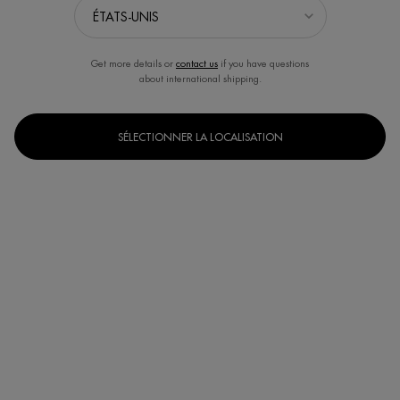
Get more details or
contact us
if you have questions
about international shipping.
SÉLECTIONNER LA LOCALISATION
Sélectionner un(e) taille
50 ml
100 ml
Selected
, 1 of 2
Selected
, 2 of 2