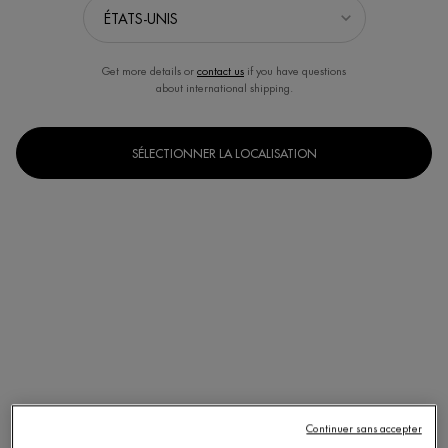
Get more details or
contact us
if you have questions
about international shipping.
SÉLECTIONNER LA LOCALISATION
Un(e) taille disponible
75 ml
Selected
, 1 of 1
Continuer sans accepter