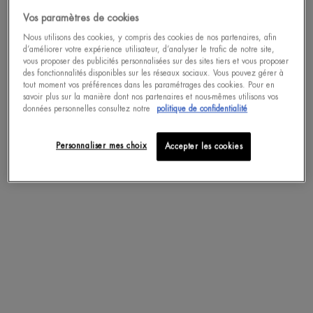
Vos paramètres de cookies
ACHAT RAPIDE
Nous utilisons des cookies, y compris des cookies de nos partenaires, afin
d’améliorer votre expérience utilisateur, d’analyser le trafic de notre site,
vous proposer des publicités personnalisées sur des sites tiers et vous proposer
pdp-section-accordion
des fonctionnalités disponibles sur les réseaux sociaux. Vous pouvez gérer à
tout moment vos préférences dans les paramétrages des cookies. Pour en
savoir plus sur la manière dont nos partenaires et nous-mêmes utilisons vos
données personnelles consultez notre
politique de confidentialité
DESCRIPTION
Personnaliser mes choix
Accepter les cookies
N°1 MONDIAL DES SOINS PREMIUM POUR HOMMES
Expérimentez une hydratation puissante pour votre peau avec Aquapower de
Biotherm Homme, la marque N°1 des soins premium pour hommes.
EXPERT HYDRATATION
Le gel Aquapower SPF 14 a été spécialement formulé pour protéger la peau
des UV et du vieillissement prématuré de la peau. Alimenté par 5000 litres*
d’eau thermale de Plancton de Vie™, considéré comme l’un des ingrédients les
plus régénérants de la cosmétique.
DES RÉSULTATS VISIBLES
48H d’hydratation**.
Effet fraicheur immédiat et jusqu’à 6 minutes après l’application (-2°)***.