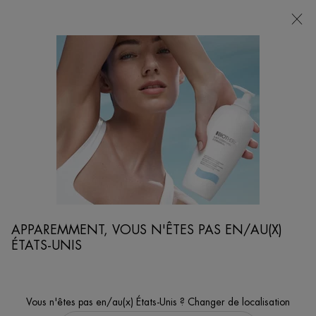
POINTS
DE
VENTE
Je cherche...
Reche
Contenu principal
...
SOINS VISAGE ET RASAGE
HYDRATANTS
AQUAPOWER GEL HYDRATANT DÉFENSE SPF 14
Gel hydratant anti-UV pour homme
APPAREMMENT, VOUS N'ÊTES PAS EN/AU(X)
ÉTATS-UNIS
Vous n'êtes pas en/au(x) États-Unis ? Changer de localisation