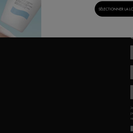
SÉLECTIONNER LA L
G
J
p
r