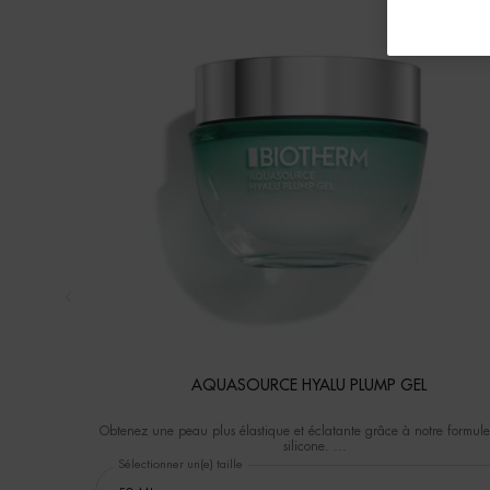
AQUASOURCE HYALU PLUMP GEL
Obtenez une peau plus élastique et éclatante grâce à notre formule
silicone.
90% des femmes ressentent une peau plus souple.
Sélectionner un(e) taille