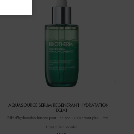
AQUASOURCE SÉRUM RÉGÉNÉRANT HYDRATATION ET
ÉCLAT
24H d'hydratation intense pour une peau visiblement plus lumineuse.
Un(e) taille disponible