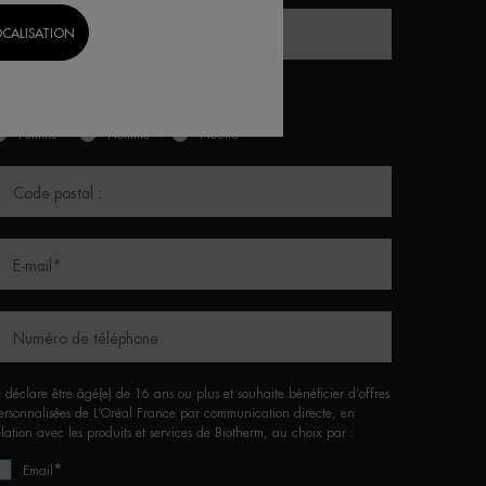
OCALISATION
Nom de famille
enre*
Femme
Homme
Neutre
Code postal :
E-mail
*
Numéro de téléphone
e déclare être âgé(e) de 16 ans ou plus et souhaite bénéficier d’offres
ersonnalisées de L’Oréal France par communication directe, en
elation avec les produits et services de Biotherm, au choix par :
*
Email