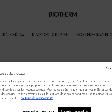
IDÉE CADEAU
DIAGNOSTIC DE PEAU
NOS ENGAGEMENTS
Cont
ètres de cookies
s des cookies, y compris des cookies de nos partenaires, afin d’améliorer votre expérience u
 trafic de notre site, vous proposer des publicités personnalisées sur des sites tiers et vous 
tés disponibles sur les réseaux sociaux. Vous pouvez gérer à tout moment vos préférences da
 des cookies. Pour en savoir plus sur la manière dont nos partenaires et nous-mêmes utilis
 consultez notre
politique de confidentialité
Personnaliser mes choix
Accepter les cookies