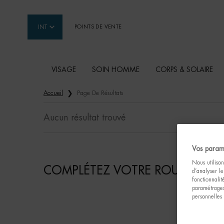
INT
POINTS DE VENTE
VISAGE
SOIN HOMME
CORPS & SOLAIRE
Contenu principal
Accueil
Page De Résultats
Aucun résultat trouvé
Vos param
Nous utilison
COMPLÉTEZ VOTRE ROUTINE
d’analyser le
fonctionnali
paramétrages
personnelles