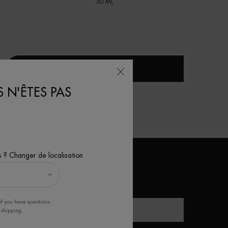
50 ML
DÉCOUVRIR
 N'ÊTES PAS
s ? Changer de localisation
'INSCRIRE À LA NEWSLETTER
*)
Champs requis
if you have questions
Prénom
 shipping.