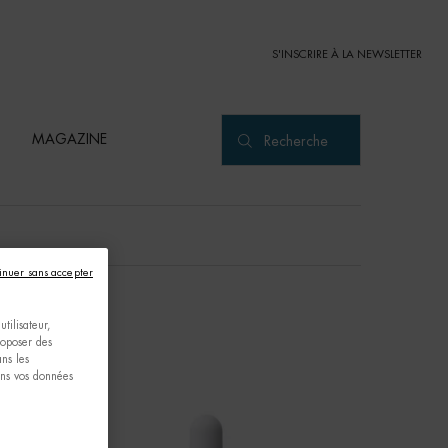
S'INSCRIRE À LA NEWSLETTER
MAGAZINE
Recherche
inuer sans accepter
tilisateur,
proposer des
ns les
ons vos données