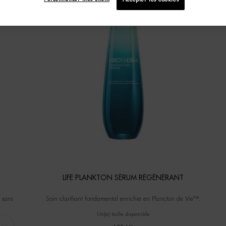
LIFE PLANKTON SÉRUM RÉGÉNÉRANT
 sans
Soin clarifiant fondamental enrichie en Plancton de Vie™.
Un(e) taille disponible