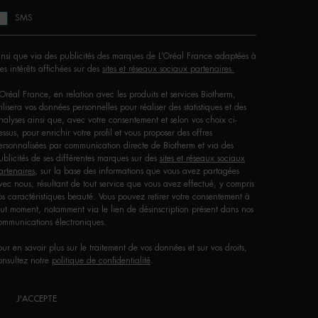
SMS
insi que via des publicités des marques de L’Oréal France adaptées à
es intérêts affichées sur des
sites et réseaux sociaux partenaires.
'Oréal France, en relation avec les produits et services Biotherm,
tilisera vos données personnelles pour réaliser des statistiques et des
nalyses ainsi que, avec votre consentement et selon vos choix ci-
essus, pour enrichir votre profil et vous proposer des offres
ersonnalisées par communication directe de Biotherm et via des
ublicités de ses différentes marques sur des
sites et réseaux sociaux
artenaires
, sur la base des informations que vous avez partagées
vec nous, résultant de tout service que vous avez effectué, y compris
os caractéristiques beauté. Vous pouvez retirer votre consentement à
out moment, notamment via le lien de désinscription présent dans nos
ommunications électroniques.
our en savoir plus sur le traitement de vos données et sur vos droits,
onsultez notre
politique de confidentialité
.
J'ACCEPTE