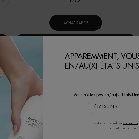
125 ML
ACHAT RAPIDE
DÉCOUVRIR
APPAREMMENT, VOUS
EN/AU(X) ÉTATS-UNIS
Vous n'êtes pas en/au(x) États-Uni
CORPS ET
S
SOLAIRES
(
Lait Corporel
Soins solaires
Get more details or
contact us
Les Eaux
about international