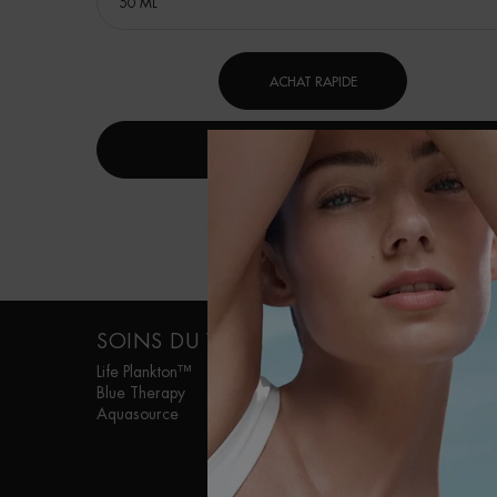
ACHAT RAPIDE
DÉCOUVRIR
Navigation de bas de page
SOINS DU VISAGE
SOINS POUR
HOMME
Life Plankton™
Blue Therapy
Aquapower
Aquasource
Force Supreme
T-Pur