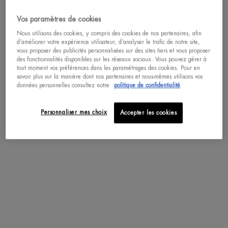
TÂCHES DE VIEILLESSE ?
03
COMMENT RÉGÉNÉRER SA PEAU POUR
Vos paramètres de cookies
LUTTER CONTRE LE VIEILLISSEMENT CUTANÉ ?
Nous utilisons des cookies, y compris des cookies de nos partenaires, afin
d’améliorer votre expérience utilisateur, d’analyser le trafic de notre site,
04
COMMENT DONNER À SA PEAU UN EFFET
vous proposer des publicités personnalisées sur des sites tiers et vous proposer
LIFT NATUREL ?
des fonctionnalités disponibles sur les réseaux sociaux. Vous pouvez gérer à
tout moment vos préférences dans les paramétrages des cookies. Pour en
05
COMMENT PRENDRE SOIN DE SON CORPS
savoir plus sur la manière dont nos partenaires et nous-mêmes utilisons vos
données personnelles consultez notre
politique de confidentialité
AVEC DES PRODUITS ANTI-ÂGE INTENSIFS ?
Comment le soleil endommage-t-il la peau ?
Personnaliser mes choix
Accepter les cookies
Si la lumière du soleil aide à réguler les cycles de sommeil, à reconstituer les
niveaux de vitamine D et à améliorer votre humeur, elle peut également
endommager votre peau. Une fois que les rayons UV pénètrent dans les cellules
de la peau, ils peuvent affecter la croissance cellulaire et l’apparence de la
peau.
Avec le temps, la peau perd de son élasticité naturelle en raison des rayons du
soleil, et les premières rides apparaissent. Avec l’âge, la peau perd également
de sa capacité à se réparer. C’est à ce moment précis que les premiers signes
de vieillissement apparaissent.