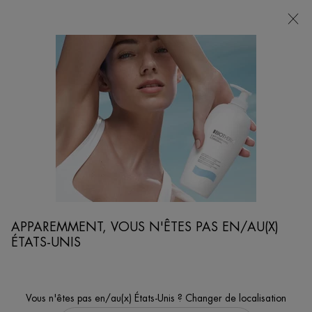
POINTS
DE
VENTE
Je cherche...
Reche
Contenu principal
oins De La Peau
Comment Prévenir Le Vieillissement Cutané Causé Par Les UV ?
APPAREMMENT, VOUS N'ÊTES PAS EN/AU(X)
ÉTATS-UNIS
Vous n'êtes pas en/au(x) États-Unis ? Changer de localisation