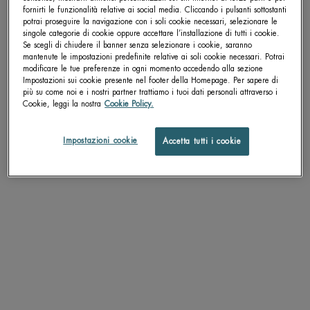
fornirti le funzionalità relative ai social media. Cliccando i pulsanti sottostanti
potrai proseguire la navigazione con i soli cookie necessari, selezionare le
pdp-section-accordion
singole categorie di cookie oppure accettare l’installazione di tutti i cookie.
Se scegli di chiudere il banner senza selezionare i cookie, saranno
mantenute le impostazioni predefinite relative ai soli cookie necessari. Potrai
modificare le tue preferenze in ogni momento accedendo alla sezione
Impostazioni sui cookie presente nel footer della Homepage. Per sapere di
DESCRIZIONE
più su come noi e i nostri partner trattiamo i tuoi dati personali attraverso i
Cookie, leggi la nostra
Cookie Policy.
"
Un velo protettivo per le mani!
Protegge la pelle dalla comparsa dei segni del tempo:
Impostazioni cookie
Accetta tutti i cookie
-contrasta i segni di invecchiamento e la comparsa di macchie scure grazie ai
filtri UV (Mexoryl SX e XL- SPF 15) associati a un sistema anti-radicali liberi
-attenua e rende meno visibili le macchie scure (vitamina C)
-nutre intensamente le mani con agenti idratanti apportando acidi grassi
essenziali
fortifica le unghie (D pantenolo)
- l'Estratto Puro di Plancton Termale contenuto nella formula contribuisce al
rinnovamento cellulare.
Le mani acquistano un aspetto più giovane e recuperano gradualmente la
naturale morbidezza ed elasticità.
le unghie sono più resistenti e riacquistano forza e vigore.
"