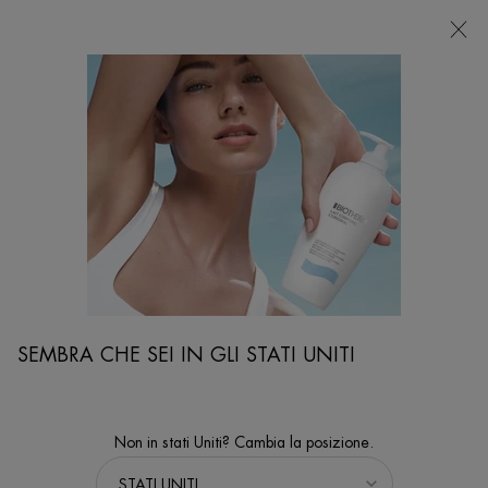
NEGOZI
Sto cercando...
Ricer
Contenuto principale
...
LINEA
Lait Corporel
BIOMAINS
Trattamento mani e unghie SPF 15
BEST SELLER
SEMBRA CHE SEI IN GLI STATI UNITI
Non in stati Uniti? Cambia la posizione.