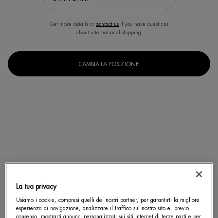
Get more details or
contact us
if you have questions
about international shipping.
CAMBIA LA POSIZIONE.
La tua privacy
Seleziona un formato
Usiamo i cookie, compresi quelli dei nostri partner, per garantirti la migliore
50 ml
100 ml
Selected
, 1 of 2
Selected
, 2 of 2
esperienza di navigazione, analizzare il traffico sul nostro sito e, previo
consenso, mostrarti annunci personalizzati sui siti internet di terze parti e per