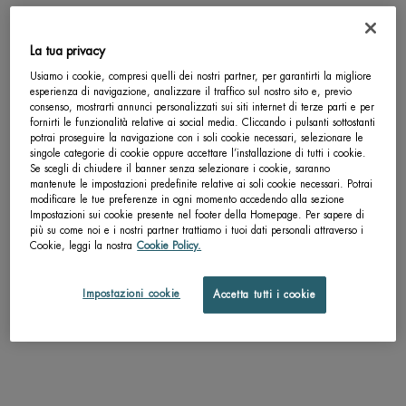
Completa la tua routine
La tua privacy
Usiamo i cookie, compresi quelli dei nostri partner, per garantirti la migliore
esperienza di navigazione, analizzare il traffico sul nostro sito e, previo
consenso, mostrarti annunci personalizzati sui siti internet di terze parti e per
fornirti le funzionalità relative ai social media. Cliccando i pulsanti sottostanti
potrai proseguire la navigazione con i soli cookie necessari, selezionare le
singole categorie di cookie oppure accettare l’installazione di tutti i cookie.
Se scegli di chiudere il banner senza selezionare i cookie, saranno
mantenute le impostazioni predefinite relative ai soli cookie necessari. Potrai
modificare le tue preferenze in ogni momento accedendo alla sezione
Impostazioni sui cookie presente nel footer della Homepage. Per sapere di
più su come noi e i nostri partner trattiamo i tuoi dati personali attraverso i
Cookie, leggi la nostra
Cookie Policy.
EAU PURE GEL DOCCIA
EAU PURE EAU DE TOILET
Impostazioni cookie
Accetta tutti i cookie
Un formato disponibile
Seleziona un Formato
200 ML