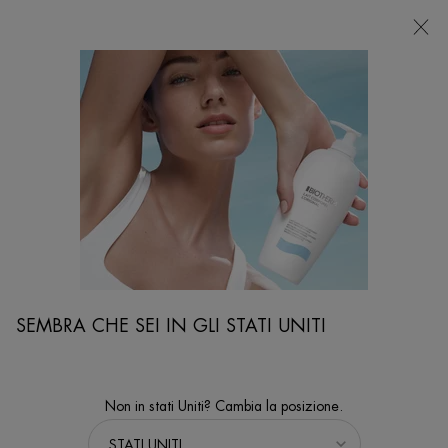
NEGOZI
Sto cercando...
Ricer
Contenuto principale
...
PRODOTTI E TRATTAMENTI PER IL CORPO
Creme Corpo
EAU PURE LATTE CORPO
Latte corpo rivitalizzante e idratante
SEMBRA CHE SEI IN GLI STATI UNITI
Non in stati Uniti? Cambia la posizione.