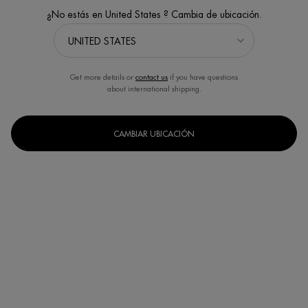
¿No estás en United States ? Cambia de ubicación.
Get more details or
contact us
if you have questions
about international shipping.
CAMBIAR UBICACIÓN
Seleccionar
30ml
50ml
75ml
Selected
, 1 of 3
Selected
, 2 of 3
Selected
, 3 of 3