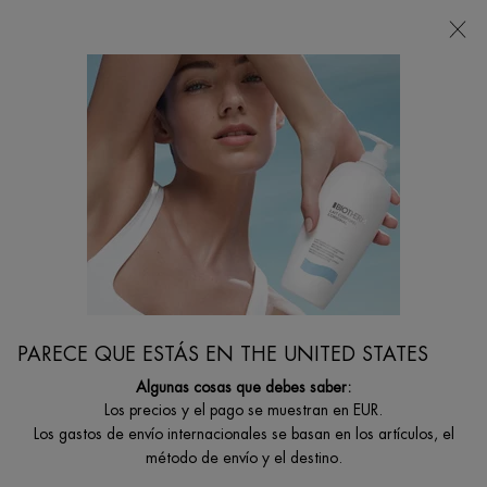
Estoy buscando...
Busca
en
Contenido principal
...
CUIDADO ROSTRO
Hidratantes Faciales
CREMA BLUE PEPTIDES UPLIFT DÍA
ENTRENA TU PIEL​ CON LA NUEVA CREMA BLUE PEPTIDES UPLIFT
DÍA.​
PARECE QUE ESTÁS EN THE UNITED STATES
Algunas cosas que debes saber:
Los precios y el pago se muestran en EUR.
Los gastos de envío internacionales se basan en los artículos, el
método de envío y el destino.