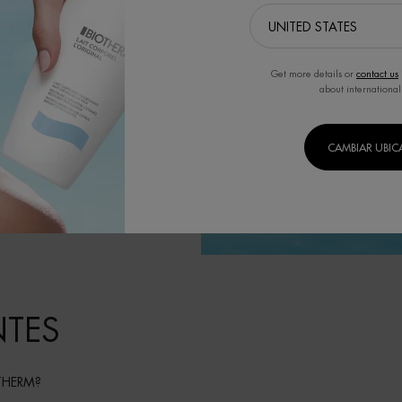
Get more details or
contact us
about international
CAMBIAR UBI
NTES
THERM?