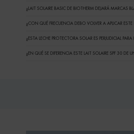
¿LAIT SOLAIRE BASIC DE BIOTHERM DEJARÁ MARCAS BL
¿CON QUÉ FRECUENCIA DEBO VOLVER A APLICAR EST
¿ESTA LECHE PROTECTORA SOLAR ES PERJUDICIAL PAR
¿EN QUÉ SE DIFERENCIA ESTE LAIT SOLAIRE SPF 30 DE 
Routine
PDP Reviews
pdp-section-bioscan