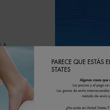
LA
PARECE QUE ESTÁS E
itando a nuestros
STATES
G dedicadas a la
Algunas cosas que 
 el objetivo de
Los precios y el pago se
claje y minimizar
Los gastos de envío internacionales 
método de envío y 
tivos.
¿No estás en United States ?