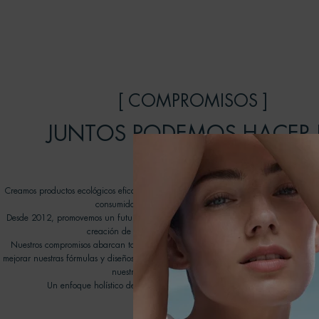
[ COMPROMISOS ]
JUNTOS PODEMOS HACER 
DIFERENCIA
Creamos productos ecológicos eficaces que cuidan la piel y respetan el océano, inv
consumidores a unirse a nuestro viaje transformador.
Desde 2012, promovemos un futuro mejor para nuestros océanos gracias a las ON
creación de nuestro programa Water Lovers de Biotherm.
Nuestros compromisos abarcan todos los aspectos de nuestra cadena de valores con
mejorar nuestras fórmulas y diseños de envases, promover nuevas tecnologías de reci
nuestra huella medioambiental en el agua.
Un enfoque holístico de la belleza que conlleva una ola de cambios posi