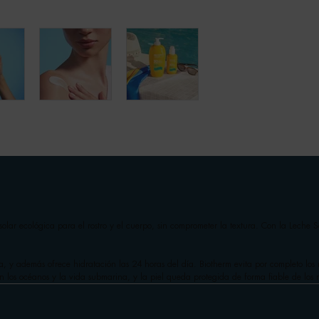
olar ecológica para el rostro y el cuerpo, sin comprometer la textura. Con la Leche 
a, y además ofrece hidratación las 24 horas del día. Biotherm evita por completo los mi
n los océanos y la vida submarina, y la piel queda protegida de forma fiable de lo