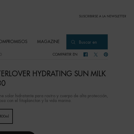
SUSCRIBIRSE A LA NEWSLETTER
OMPROMISOS
MAGAZINE
Buscar en
0
COMPARTIR EN
COMPARTIR EN FACEBOOK
COMPARTIR EN TWITTER
COMPARTIR EN PI
ERLOVER HYDRATING SUN MILK
30
he solar hidratante para rostro y cuerpo de alta protección,
sa con el fitoplancton y la vida marina.
 400ml
Selected
, 1 of 1