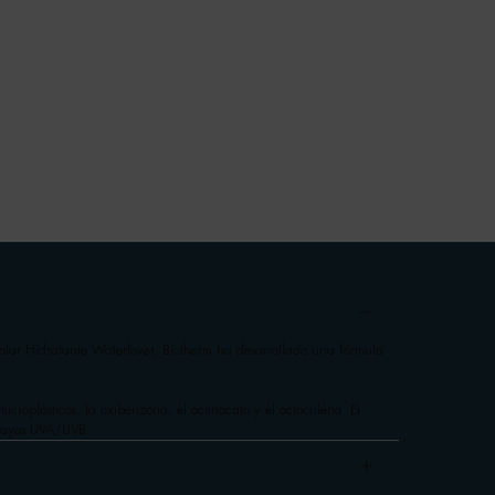
Solar Hidratante Waterlover, Biotherm ha desarrollado una fórmula
croplásticos, la oxibenzona, el octinocato y el octocrileno. El
s rayos UVA/UVB.