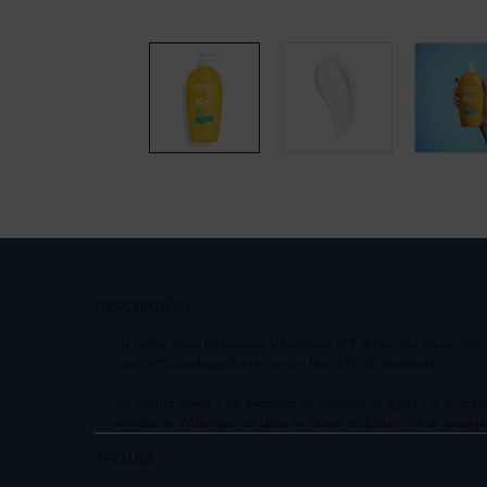
pdp-section-accordion
DESCRIPCIÓN
La Leche Solar Hidratante Waterlover SPF 30 es una protección s
base 93% biodegradable con un filtro SPF 30 ecotestado.
Su textura ligera y no pegajosa es resistente al agua y a la aren
envase de Waterlover se basa en papel reciclado. Así se protege
TEXTURA