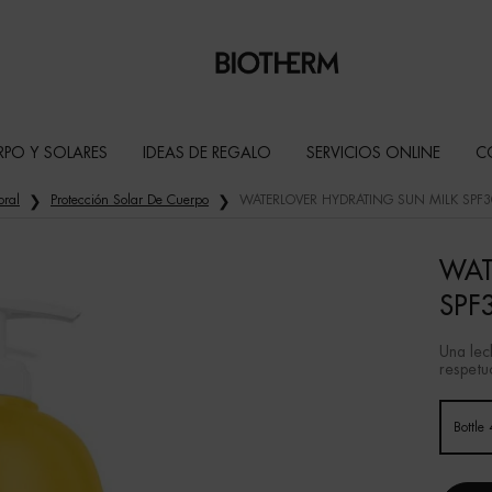
RPO Y SOLARES
IDEAS DE REGALO
SERVICIOS ONLINE
C
oral
Protección Solar De Cuerpo
WATERLOVER HYDRATING SUN MILK SPF3
WAT
SPF
Una lec
respetuo
Un formato disponible
Bottle