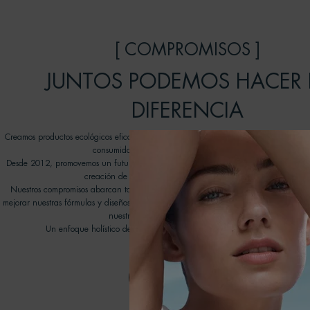
[ COMPROMISOS ]
JUNTOS PODEMOS HACER 
DIFERENCIA
Creamos productos ecológicos eficaces que cuidan la piel y respetan el océano, inv
consumidores a unirse a nuestro viaje transformador.
Desde 2012, promovemos un futuro mejor para nuestros océanos gracias a las ON
creación de nuestro programa Water Lovers de Biotherm.
Nuestros compromisos abarcan todos los aspectos de nuestra cadena de valores con
mejorar nuestras fórmulas y diseños de envases, promover nuevas tecnologías de reci
nuestra huella medioambiental en el agua.
Un enfoque holístico de la belleza que conlleva una ola de cambios posi
DESCUBRE MÀS