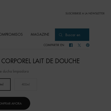
SUSCRIBIRSE A LA NEWSLETTER
OMPROMISOS
MAGAZINE
Buscar en
COMPARTIR EN
COMPARTIR EN FACEBOOK
COMPARTIR EN TWITTER
COMPARTIR EN PI
T CORPOREL LAIT DE DOUCHE
e ducha limpiadora
0ml
400ml
Selected
, 1 of 2
Selected
, 2 of 2
OMPRAR AHORA