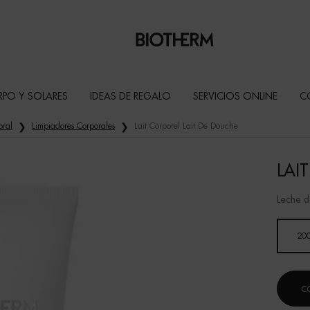
RPO Y SOLARES
IDEAS DE REGALO
SERVICIOS ONLINE
C
oral
Limpiadores Corporales
Lait Corporel Lait De Douche
LAI
Leche d
Seleccionar
20
C