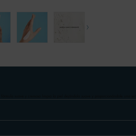
 fórmula suave y cremosa limpia la piel dejándola suave y proporcionándole una sens