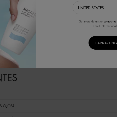
Get more details or
contact us
about international
CAMBIAR UBI
NTES
S OJOS?