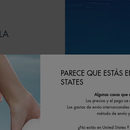
LA
itando a nuestros
G dedicadas a la
PARECE QUE ESTÁS E
 el objetivo de
STATES
claje y minimizar
Algunas cosas que 
tivos.
Los precios y el pago se
Los gastos de envío internacionales 
método de envío y 
¿No estás en United States ?