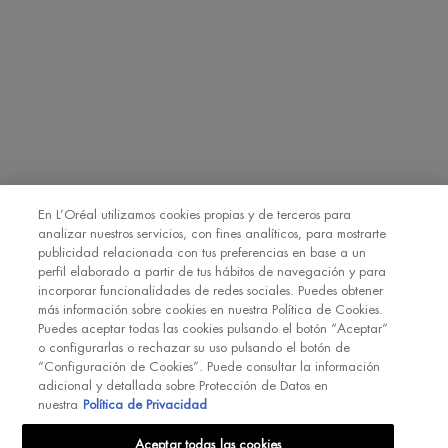
SMS
Declaro que tengo 16 años o más y deseo beneficiarme de la recepción
de comunicaciones comerciales personalizadas basadas en el perfilado
de mis gustos e intereses por parte de L’Oréal España S.A.U.: (i) por
comunicación directa en relación con los productos y servicios de
[MARCA] y (ii) mediante anuncios de las marcas de L’Oréal España
S.A.U. (
https://www.loreal.com/en/our-global-brands-portfolio/
) en sitios
*
web y redes sociales de socios.
En L’Oréal utilizamos cookies propias y de terceros para
analizar nuestros servicios, con fines analíticos, para mostrarte
publicidad relacionada con tus preferencias en base a un
REGÍSTRATE
perfil elaborado a partir de tus hábitos de navegación y para
incorporar funcionalidades de redes sociales. Puedes obtener
más información sobre cookies en nuestra Política de Cookies.
Puedes aceptar todas las cookies pulsando el botón “Aceptar”
o configurarlas o rechazar su uso pulsando el botón de
“Configuración de Cookies”. Puede consultar la información
adicional y detallada sobre Protección de Datos en
INT
nuestra
Política de Privacidad
Aceptar todas las cookies