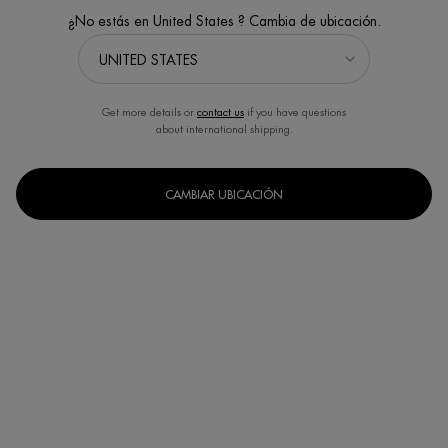
¿No estás en United States ? Cambia de ubicación.
Get more details or
contact us
if you have questions
about international shipping.
CAMBIAR UBICACIÓN
Un formato disponible
400ml
Selected
, 1 of 1