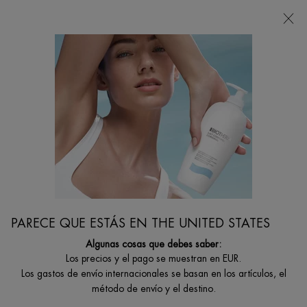
Estoy buscando...
Busca
en
Contenido principal
...
Por Categoría De Cuidado Corporal
Hidratantes Corporales
BIOCORPS MULTI-CORRECTIVE BODY MILK
Consigue una piel firme y suave con la gama Biocorps.
PARECE QUE ESTÁS EN THE UNITED STATES
Algunas cosas que debes saber:
Los precios y el pago se muestran en EUR.
Los gastos de envío internacionales se basan en los artículos, el
método de envío y el destino.