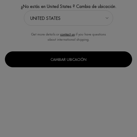
¿No estás en United States ? Cambia de ubicación.
Get more details or
contact us
if you have questions
about international shipping.
CAMBIAR UBICACIÓN
Un formato disponible
40ml / 1.35 fl.oz.
Selected
, 1 of 1