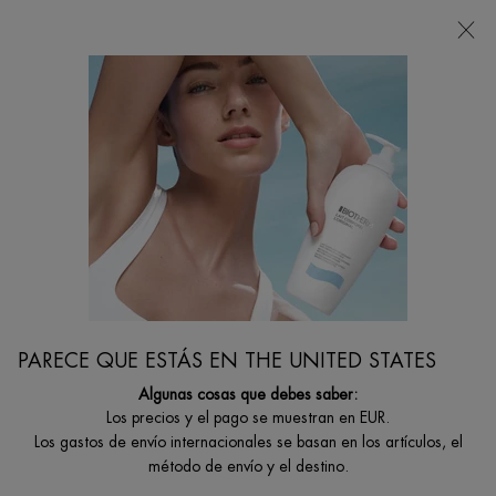
Estoy buscando...
Busca
en
Contenido principal
HAY 152 RESULTADOS PARA "BIOTHERM"
GUÍA DE CONSEJOS DE CUIDADO PERSONAL DEL
HOMBRE
Por BIOTHERM
PARECE QUE ESTÁS EN THE UNITED STATES
Creation Date:
13 Mar 2023
Algunas cosas que debes saber:
Los precios y el pago se muestran en EUR.
ACIDO HIALURONICO Y COLAGENO
Los gastos de envío internacionales se basan en los artículos, el
método de envío y el destino.